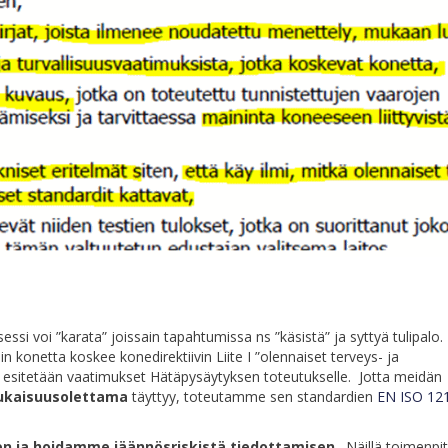
essi voi ”karata” joissain tapahtumissa ns ”käsistä” ja syttyä tulipalo
konetta koskee konedirektiivin Liite I ”olennaiset terveys- ja
sa esitetään vaatimukset Hätäpysäytyksen toteutukselle. Jotta meidän
kaisuusolettama
täyttyy, toteutamme sen standardien
EN ISO 12
en ja hoidamme jäännösriskistä tiedottamisen
. Näillä toimenpi