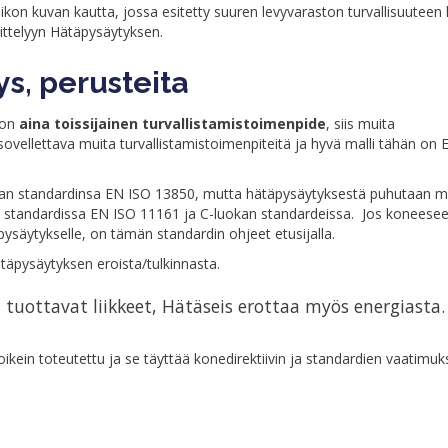
kon kuvan kautta, jossa esitetty suuren levyvaraston turvallisuuteen li
ttelyyn Hätäpysäytyksen.
s, perusteita
 on
aina toissijainen turvallistamistoimenpide
, siis muita
ovellettava muita turvallistamistoimenpiteitä ja hyvä malli tähän on
an standardinsa EN ISO 13850, mutta hätäpysäytyksestä puhutaan 
n standardissa EN ISO 11161 ja C-luokan standardeissa. Jos koneesee
ysäytykselle, on tämän standardin ohjeet etusijalla.
täpysäytyksen eroista/tulkinnasta.
tuottavat liikkeet, Hätäseis erottaa myös energiasta.
kein toteutettu ja se täyttää konedirektiivin ja standardien vaatimuk