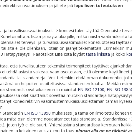
edirektiivin vaatimuksen ja jäljelle jää
lopullisen toteutuksen
ys- ja turvallisuusvaatimukset -> koneesi tulee täyttää Olennaiste terve
> Konetoimittaja: listaa ja näytä tilaajalle, mitkä näistä vaatimuksista t
ä olennaiset terveys- ja turvallisuusvaatimukset konetuotteesi täytt
yt tai sitä ei ole ollenkaan, jotain on jäänyt tekemättä!!! Esimerkisin mu
.3 Hätäpysäytys. Pääotsikot Liite I:stä löydät
tästä linkistä
ja koko
ko
ittaa, että turvallisuuteen tekemäsi toimenpiteet täyttävät ajankohda
o ei tehdä asiasta vaikeaa, vaan osoitetaan, että olemme käyttäneet 
tandardia tai standardeja. Voit tietenkin tehdä oman dokumentin, jol
a tämä on helpoiten osoitettavissa standardien kautta. Meidän esim
mä standardit ovat aikaisemmin mainitut
EN ISO 12100
,
EN ISO 1385
auksessa olet saattanut soveltaa muitakin standardeja hätäpysäyty
äyttänyt konedirektiivin vaatimustenmukaisuusolettaman tämän kysei
n.
n Standardin
EN ISO 13850
mukaisesti ja tämä on ilmoitettu koneen 
da miltä osin olemme noudattaneet tätä standardia. Standardissa 13
set), joten työ ei ole suuri. Yhtenäasiana standardissa kerrotaan kaik
nainen ja keltainen tausta), mutta taas
pinnan alla on ne tärkeät as