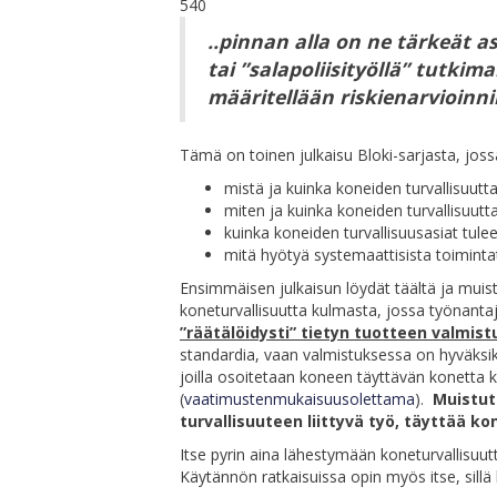
540
..pinnan alla on ne tärkeät a
tai ”salapoliisityöllä” tutkima
määritellään riskienarvioinni
Tämä on toinen julkaisu Bloki-sarjasta, joss
mistä ja kuinka koneiden turvallisuutt
miten ja kuinka koneiden turvallisuutt
kuinka koneiden turvallisuusasiat tul
mitä hyötyä systemaattisista toimintata
Ensimmäisen julkaisun löydät täältä ja mui
koneturvallisuutta kulmasta, jossa työnanta
”räätälöidysti” tietyn tuotteen valmist
standardia, vaan valmistuksessa on hyväksik
joilla osoitetaan koneen täyttävän konetta k
(
vaatimustenmukaisuusolettama
).
Muistut
turvallisuuteen liittyvä työ, täyttää ko
Itse pyrin aina lähestymään koneturvallisuut
Käytännön ratkaisuissa opin myös itse, sillä 