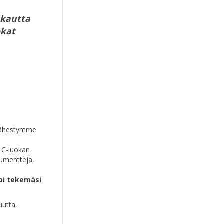
 kautta
okat
 lähestymme
 C-luokan
kumentteja,
tai tekemäsi
uutta.