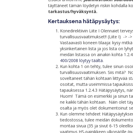
täyttäneet tämän löydetyn riskin kohdalla kon
tarkastus/hyväksyntä.
Kertauksena hätäpysäytys:
Konedirektiivin Liite I Olennaiet terve
turvallisuusvaatimukset!! (Liite I) -> -
Vastaavasti koneen tilaaja: kysy mitk
yksinkertainen lista ja jos lista on lyh
meidän listassa on ainakin kohta 1.2.4
400/2008 löytyy täältä
.
Kun kohta 1 on tehty, tulee sinun oso
turvallisuusvaatimuksen. Siis mitä? N
soveltaneet tähän kohtaan liittyvää s
osoitat, mutta useimmissa tapauksiss
tapauksessa 1.2.4.3 Hätäpysäytys, nä
Huom! Tämä on esimerkki ja sinun tap
ne kaikki tähän kohtaan. Näin olet t
osalta ja myös olet dokumentoinut se
Kun olemme tehdeet Hätäpysäytykse
tiedostossa, tulee meidän dokumentoi
montaa sivua (35 ja sivut 6-15 oleelli
vaatimus HS-painikkeen ulkonäölle (pu