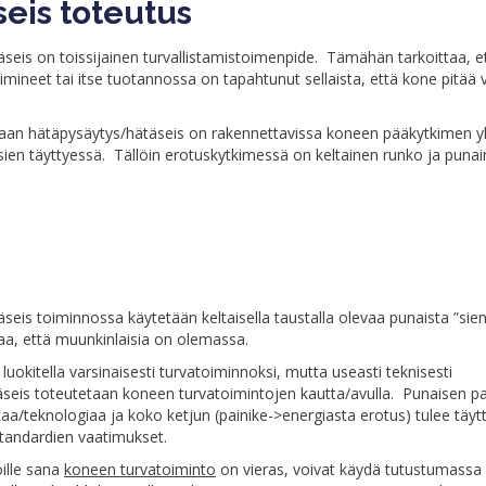
eis toteutus
seis on toissijainen turvallistamistoimenpide. Tämähän tarkoittaa, e
imineet tai itse tuotannossa on tapahtunut sellaista, että kone pitää 
laan hätäpysäytys/hätäseis on rakennettavissa koneen pääkytkimen y
ksien täyttyessä. Tällöin erotuskytkimessä on keltainen runko ja puna
eis toiminnossa käytetään keltaisella taustalla olevaa punaista ”sieni
a, että muunkinlaisia on olemassa.
luokitella varsinaisesti turvatoiminnoksi, mutta useasti teknisesti
seis toteutetaan koneen turvatoimintojen kautta/avulla. Punaisen p
kaa/teknologiaa ja koko ketjun (painike->energiasta erotus) tulee täyt
standardien vaatimukset.
oille sana
koneen turvatoiminto
on vieras, voivat käydä tutustumassa