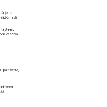
ttä joko
välittömästi
hteyteen,
inen väännin.
” painiketta,
ainikkeen
tää