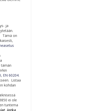
ys- ja
äytetään.
ää? Tämä on
kaisesti,
neasetus
n
ja
la tämän
erkin
0
,
EN 60204.
kseen. Listaa
sen kohdan
teknisessä
850 ei ole
kien tuntema
iat, jotka