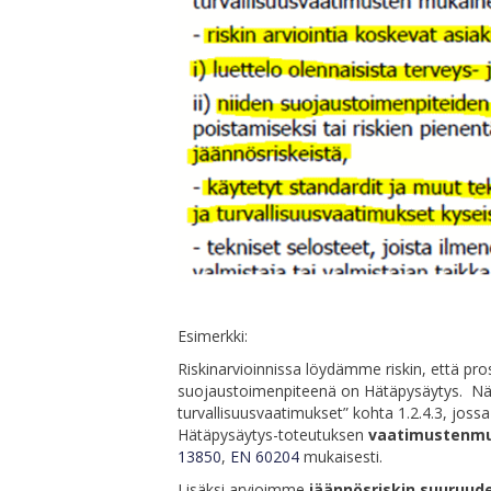
Esimerkki:
Riskinarvioinnissa löydämme riskin, että pros
suojaustoimenpiteenä on Hätäpysäytys. Näin 
turvallisuusvaatimukset” kohta 1.2.4.3, jos
Hätäpysäytys-toteutuksen
vaatimustenmu
13850
,
EN 60204
mukaisesti.
Lisäksi arvioimme
jäännösriskin suuruud