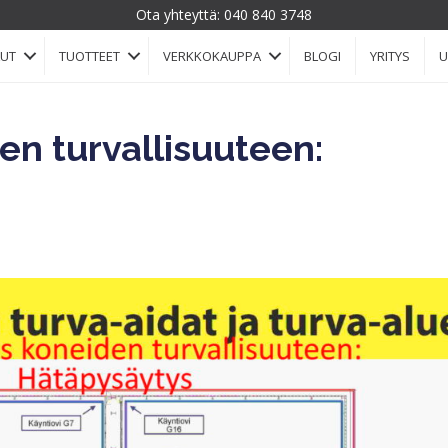
Ota yhteyttä:
040 840 3748
LUT
TUOTTEET
VERKKOKAUPPA
BLOGI
YRITYS
U
en turvallisuuteen: