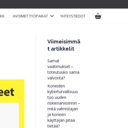
KK
AVOIMET TYÖPAIKAT
YHTEYSTIEDOT
Viimeisimmä
t artikkelit
Samat
vaatimukset –
toteutuuko sama
valvonta?
Koneiden
kyberturvallisuus
tuo uuden
riskienarvioinnin –
mitä valmistajan
ja koneen
käyttäjän pitää
tietää?