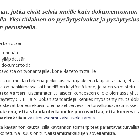
siat, jotka eivät selviä muille kuin dokumentoinnin
lla
.
Yksi tällainen on pysäytysluokat ja pysäytyslu
n perusteella.
a kerrotaan:
a tehdään
a ylläpidetään
ee dokumentoida
voista on työnantajalle, kone-/laitetoimittajille
stetaan meidän tekemä jonkinlaisena rajauksena laajaan asiaan, että
ja on hankkimassa tai hänellä on käytössä kone, joka on valmistettu
usta varten
. Useimmiten tällaiseen koneeseen ei ole olemassa yhtä
äytetty C-, B- ja A-luokan standardeja, kenties myös tehty muita do
oskevat konedirektiivin olennaiset terveys- ja turvallisuusvaatimukset
uksena, että standardeilla on helppo osoittaa, että koneesi 
nedirektiivin
vaatimuksenmukaisuusolettamus
.
ta käytännön kautta, sillä käytännön toimenpiteet parantavat turvallis
koneturvallisuus on turvallistamisratkaisujen soveltamista.