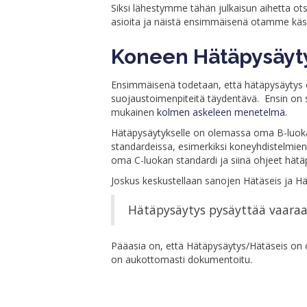
Siksi lähestymme tähän julkaisun aihetta otsi
asioita ja näistä ensimmäisenä otamme käsi
Koneen Hätäpysäyty
Ensimmäisenä todetaan, että hätäpysäytys
suojaustoimenpiteitä täydentävä. Ensin on s
mukainen
kolmen askeleen menetelmä
.
Hätäpysäytykselle on olemassa oma B-luok
standardeissa, esimerkiksi koneyhdistelmie
oma C-luokan standardi ja siinä ohjeet hätäp
Joskus keskustellaan sanojen Hätäseis ja Hä
Hätäpysäytys pysäyttää vaaraa 
Pääasia on, että Hätäpysäytys/Hätäseis on oi
on aukottomasti dokumentoitu.