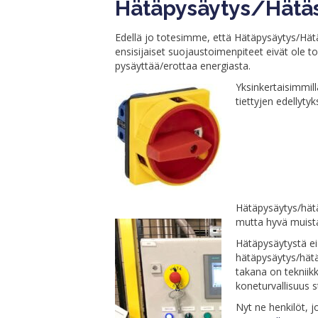
Hätäpysäytys/Hätäs
Edellä jo totesimme, että Hätäpysäytys/Hätä
ensisijaiset suojaustoimenpiteet eivät ole to
pysäyttää/erottaa energiasta.
Yksinkertaisimmil
tiettyjen edellyty
Hätäpysäytys/hätäs
mutta hyvä muista
Hätäpysäytystä ei 
hätäpysäytys/hätä
takana on tekniik
koneturvallisuus 
Nyt ne henkilöt, j