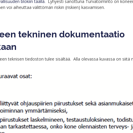
allisuuden blokiin täällä.
Lyhyesti sanottuna Turvatoiminto on koneen
n voi aiheuttaa välittömän riskin (riskien) kasvamisen.
neen tekninen dokumentaatio
kaan
neen teknisen tiedoston tulee sisältää. Alla olevassa kuvassa on siitä n