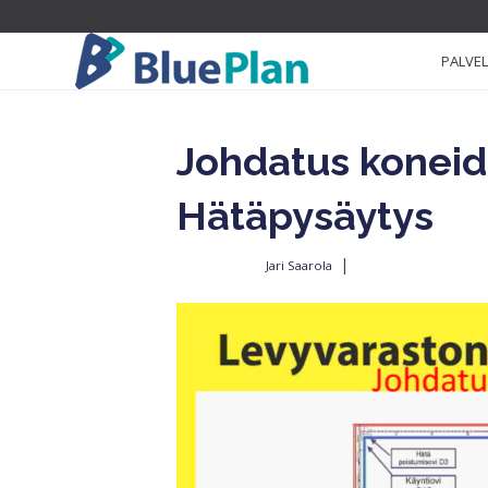
PALVE
Johdatus koneid
Hätäpysäytys
|
Jari Saarola
Kirjoittajalta
11.7.2022