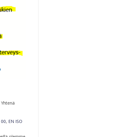
. Yhtenä
100
,
EN ISO
teillä olemme