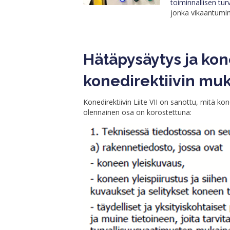
toiminnallisen turv
jonka vikaantumine
Hätäpysäytys ja ko
konedirektiivin mu
Konedirektiivin Liite VII on sanottu, mitä ko
olennainen osa on korostettuna: