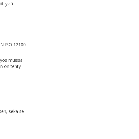
ittyviä
 EN ISO 12100
myös muissa
n on tehty
sen, sekä se