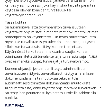
työympäristön työturvallisuus, jatkuva parantaminen, on
kenties yleisin prosessi, joka käynnistää tarpeita parantaa
käytössä olevien koneiden turvallisuus- tai
käytettävyysparannuksia.
Tässä kohtaa
on huomioitava, että työympäristön turvallisuuteen
käytettävät ohjelmistot ja menetelmät dokumentoivat mitä
toimenpiteitä on käynnistetty. On myös muistettava, että
myös itse turvallistamistyö tulee dokumentoida, erityisesti
silloin kun turvaratkaisu liittyy koneen toimintaan.
Käytännössä tarkoitetaan mekaanisia suojia, koneen
toimintaan liitettäviä turvalaitteita ja turvaratkaisuja. Näitä
ovat esimerkiksi suojat, turvarajat ja turvavaloverhot.
Koneen ohjausjärjestelmään liitetyt, toiminnalliseen
turvallisuuteen liittyvät turvaratkaisut, täytyy aina erikseen
dokumentoida ja näitä muutoksia tekevän tulisi
automaattisesti toimittaa dokumentaatio muutoksista.
Riippumatta siitä, onko käytetty ohjelmoitavia turvaratkaisuja
tai tehty ihan perinteisesti kytkentämuutoksilla sähköisellä
puolella.
SISTEMA