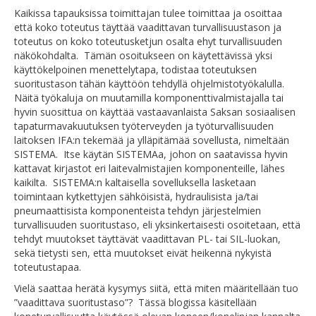
Kaikissa tapauksissa toimittajan tulee toimittaa ja osoittaa
että koko toteutus täyttää vaadittavan turvallisuustason ja
toteutus on koko toteutusketjun osalta ehyt turvallisuuden
näkökohdalta. Tämän osoitukseen on käytettävissä yksi
käyttökelpoinen menettelytapa, todistaa toteutuksen
suoritustason tähän käyttöön tehdyllä ohjelmistotyökalulla.
Näitä työkaluja on muutamilla komponenttivalmistajalla tai
hyvin suosittua on käyttää vastaavanlaista Saksan sosiaalisen
tapaturmavakuutuksen työterveyden ja työturvallisuuden
laitoksen IFA:n tekemää ja ylläpitämää sovellusta, nimeltään
SISTEMA. Itse käytän SISTEMAa, johon on saatavissa hyvin
kattavat kirjastot eri laitevalmistajien komponenteille, lähes
kaikilta. SISTEMA:n kaltaisella sovelluksella lasketaan
toimintaan kytkettyjen sähköisistä, hydraulisista ja/tai
pneumaattisista komponenteista tehdyn järjestelmien
turvallisuuden suoritustaso, eli yksinkertaisesti osoitetaan, että
tehdyt muutokset täyttävät vaadittavan PL- tai SIL-luokan,
sekä tietysti sen, että muutokset eivät heikennä nykyistä
toteutustapaa.
Vielä saattaa herätä kysymys siitä, että miten määritellään tuo
”vaadittava suoritustaso”? Tässä blogissa käsitellään