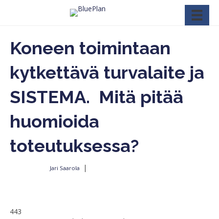
Koneen toimintaan
kytkettävä turvalaite ja
SISTEMA. Mitä pitää
huomioida
toteutuksessa?
|
Jari Saarola
Kirjoittajalta
15.3.2020
443