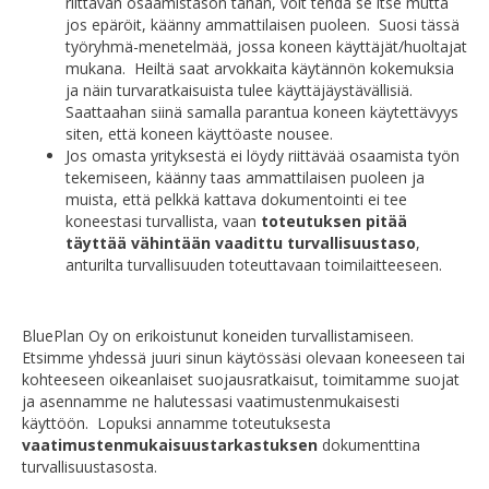
riittävän osaamistason tähän, voit tehdä se itse mutta
jos epäröit, käänny ammattilaisen puoleen. Suosi tässä
työryhmä-menetelmää, jossa koneen käyttäjät/huoltajat
mukana. Heiltä saat arvokkaita käytännön kokemuksia
ja näin turvaratkaisuista tulee käyttäjäystävällisiä.
Saattaahan siinä samalla parantua koneen käytettävyys
siten, että koneen käyttöaste nousee.
Jos omasta yrityksestä ei löydy riittävää osaamista työn
tekemiseen, käänny taas ammattilaisen puoleen ja
muista, että pelkkä kattava dokumentointi ei tee
koneestasi turvallista, vaan
toteutuksen pitää
täyttää vähintään vaadittu turvallisuustaso
,
anturilta turvallisuuden toteuttavaan toimilaitteeseen.
BluePlan Oy on erikoistunut koneiden turvallistamiseen.
Etsimme yhdessä juuri sinun käytössäsi olevaan koneeseen tai
kohteeseen oikeanlaiset suojausratkaisut, toimitamme suojat
ja asennamme ne halutessasi vaatimustenmukaisesti
käyttöön. Lopuksi annamme toteutuksesta
vaatimustenmukaisuustarkastuksen
dokumenttina
turvallisuustasosta.