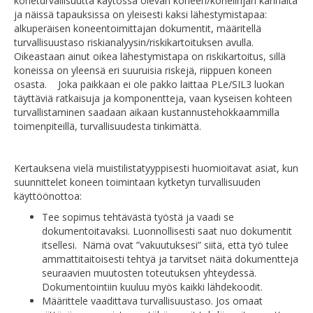
koneturvallisuutta käytössä olevan koneen/konelinjan kannalta
ja näissä tapauksissa on yleisesti kaksi lähestymistapaa:
alkuperäisen koneentoimittajan dokumentit, määritellä
turvallisuustaso riskianalyysin/riskikartoituksen avulla.
Oikeastaan ainut oikea lähestymistapa on riskikartoitus, sillä
koneissa on yleensä eri suuruisia riskejä, riippuen koneen
osasta. Joka paikkaan ei ole pakko laittaa PLe/SIL3 luokan
täyttäviä ratkaisuja ja komponentteja, vaan kyseisen kohteen
turvallistaminen saadaan aikaan kustannustehokkaammilla
toimenpiteillä, turvallisuudesta tinkimättä.
Kertauksena vielä muistilistatyyppisesti huomioitavat asiat, kun
suunnittelet koneen toimintaan kytketyn turvallisuuden
käyttöönottoa:
Tee sopimus tehtävästä työstä ja vaadi se
dokumentoitavaksi. Luonnollisesti saat nuo dokumentit
itsellesi. Nämä ovat ”vakuutuksesi” siitä, että työ tulee
ammattitaitoisesti tehtyä ja tarvitset näitä dokumentteja
seuraavien muutosten toteutuksen yhteydessä.
Dokumentointiin kuuluu myös kaikki lähdekoodit.
Määrittele vaadittava turvallisuustaso. Jos omaat