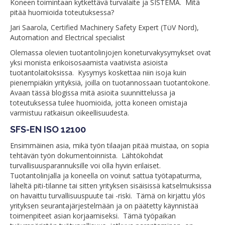
Koneen toimintaan kytkettävä turvalaite ja SISTEMA. Mitä
pitää huomioida toteutuksessa?
Jari Saarola, Certified Machinery Safety Expert (TϋV Nord),
Automation and Electrical specialist
Olemassa olevien tuotantolinjojen koneturvakysymykset ovat
yksi monista erikoisosaamista vaativista asioista
tuotantolaitoksissa. Kysymys koskettaa niin isoja kuin
pienempiäkin yrityksiä, joilla on tuotannossaan tuotantokone.
Avaan tässä blogissa mitä asioita suunnittelussa ja
toteutuksessa tulee huomioida, jotta koneen omistaja
varmistuu ratkaisun oikeellisuudesta.
SFS-EN ISO 12100
Ensimmäinen asia, mikä työn tilaajan pitää muistaa, on sopia
tehtävän työn dokumentoinnista. Lähtökohdat
turvallisuusparannuksille voi olla hyvin erilaiset.
Tuotantolinjalla ja koneella on voinut sattua työtapaturma,
läheltä piti-tilanne tai sitten yrityksen sisäisissä katselmuksissa
on havaittu turvallisuuspuute tai -riski. Tämä on kirjattu ylös
yrityksen seurantajärjestelmään ja on päätetty käynnistää
toimenpiteet asian korjaamiseksi. Tämä työpaikan