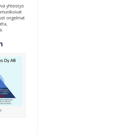
yvä yhteistyö
ommunikoivat
liset ongelmat
tta,
a.
n
t