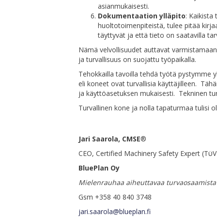
asianmukaisesti.
Dokumentaation ylläpito
: Kaikista
huoltotoimenpiteistä, tulee pitää kir
täyttyvät ja että tieto on saatavilla tar
Nämä velvollisuudet auttavat varmistamaan, 
ja turvallisuus on suojattu työpaikalla.
Tehokkailla tavoilla tehdä työtä pystymme
eli koneet ovat turvallisia käyttäjilleen. Täh
ja käyttöasetuksen mukaisesti. Tekninen tur
Turvallinen kone ja nolla tapaturmaa tulisi 
Jari Saarola, CMSE
®
CEO, Certified Machinery Safety Expert (Tϋ
BluePlan Oy
Mielenrauhaa aiheuttavaa turvaosaamista
Gsm +358 40 840 3748
jari.saarola@blueplan.fi