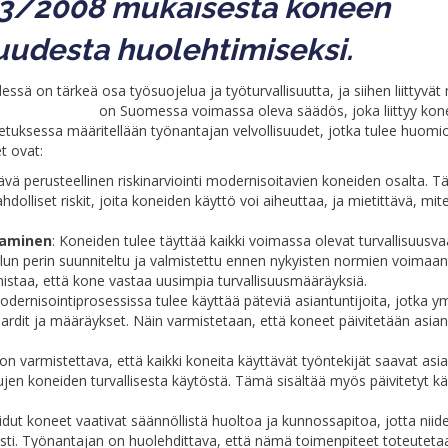
03/2008 mukaisesta koneen
suudesta huolehtimiseksi.
ssä on tärkeä osa työsuojelua ja työturvallisuutta, ja siihen liittyvä
setus 403/2008
on Suomessa voimassa oleva säädös, joka liittyy kon
setuksessa määritellään työnantajan velvollisuudet, jotka tulee huomioi
t ovat:
ävä perusteellinen riskinarviointi modernisoitavien koneiden osalta. 
hdolliset riskit, joita koneiden käyttö voi aiheuttaa, ja mietittävä, mit
taminen
: Koneiden tulee täyttää kaikki voimassa olevat turvallisuusv
lun perin suunniteltu ja valmistettu ennen nykyisten normien voimaan
istaa, että kone vastaa uusimpia turvallisuusmääräyksiä.
odernisointiprosessissa tulee käyttää päteviä asiantuntijoita, jotka 
ndardit ja määräykset. Näin varmistetaan, että koneet päivitetään asia
on varmistettava, että kaikki koneita käyttävät työntekijät saavat as
jen koneiden turvallisesta käytöstä. Tämä sisältää myös päivitetyt kä
dut koneet vaativat säännöllistä huoltoa ja kunnossapitoa, jotta niid
asti. Työnantajan on huolehdittava, että nämä toimenpiteet toteuteta