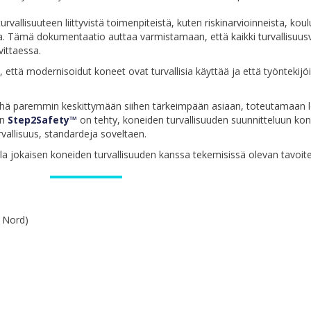
 turvallisuuteen liittyvistä toimenpiteistä, kuten riskinarvioinneista, koul
jaa. Tämä dokumentaatio auttaa varmistamaan, että kaikki turvallisuu
vittaessa.
että modernisoidut koneet ovat turvallisia käyttää ja että työntekijö
 yhä paremmin keskittymään siihen tärkeimpään asiaan, toteutamaan
än
Step2Safety™
on tehty, koneiden turvallisuuden suunnitteluun ko
vallisuus, standardeja soveltaen.
olla jokaisen koneiden turvallisuuden kanssa tekemisissä olevan tavoite
V Nord)