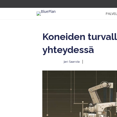
PALVE
Koneiden turval
yhteydessä
|
Jari Saarola
Kirjoittajalta
18.4.2024