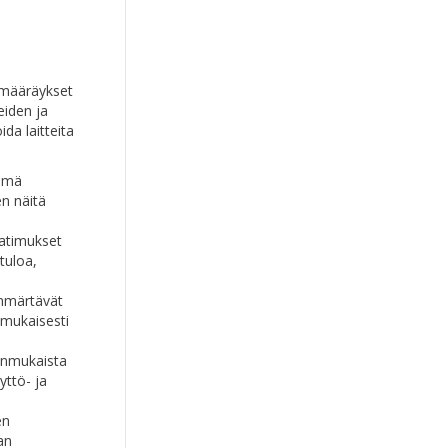
t määräykset
eiden ja
da laitteita
Tämä
en näitä
aatimukset
tuloa,
ymmärtävät
nmukaisesti
ianmukaista
yttö- ja
en
an