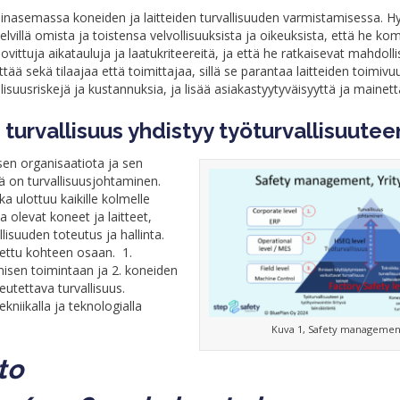
vainasemassa koneiden ja laitteiden turvallisuuden varmistamisessa. H
villä omista ja toistensa velvollisuuksista ja oikeuksista, että he k
ovittuja aikatauluja ja laatukriteereitä, ja että he ratkaisevat mahdol
ä sekä tilaajaa että toimittajaa, sillä se parantaa laitteiden toimivuu
lisuusriskejä ja kustannuksia, ja lisää asiakastyytyväisyyttä ja mainett
turvallisuus yhdistyy työturvallisuutee
ksen organisaatiota ja sen
lä on turvallisuusjohtaminen.
ka ulottuu kaikille kolmelle
a olevat koneet ja laitteet,
isuuden toteutus ja hallinta.
aettu kohteen osaan. 1.
isen toimintaan ja 2. koneiden
teutettava turvallisuus.
kniikalla ja teknologialla
Kuva 1, Safety managemen
to