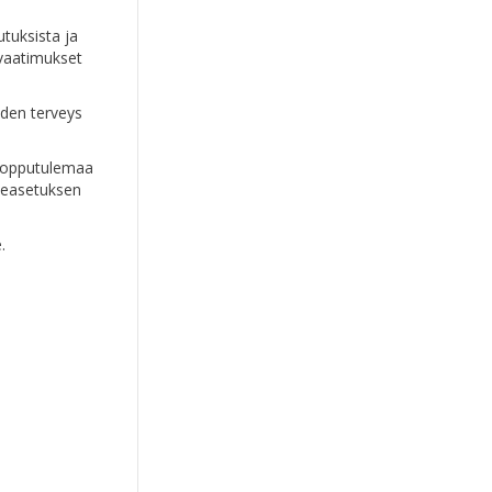
utuksista ja
svaatimukset
iden terveys
 lopputulemaa
neasetuksen
.