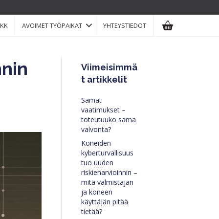
KK
AVOIMET TYÖPAIKAT
YHTEYSTIEDOT
nnin
Viimeisimmä
t artikkelit
Samat
vaatimukset –
toteutuuko sama
valvonta?
Koneiden
kyberturvallisuus
tuo uuden
riskienarvioinnin –
mitä valmistajan
ja koneen
käyttäjän pitää
tietää?