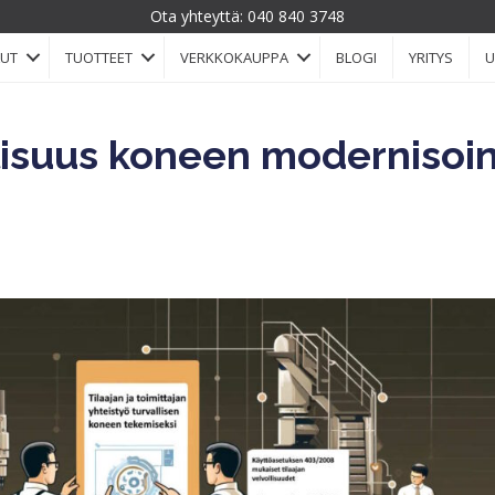
Ota yhteyttä:
040 840 3748
LUT
TUOTTEET
VERKKOKAUPPA
BLOGI
YRITYS
U
lisuus koneen modernisoi