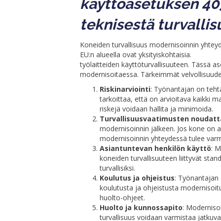
käyttöasetuksen 4
teknisestä turvalli
Koneiden turvallisuus modernisoinnin yhteyde
EU:n alueella ovat yksityiskohtaisia.
Käyttöa
työlaitteiden käyttöturvallisuuteen. Tässä a
modernisoitaessa. Tärkeimmät velvollisuude
Riskinarviointi
: Työnantajan on teht
tarkoittaa, että on arvioitava kaikki ma
riskejä voidaan hallita ja minimoida.
Turvallisuusvaatimusten noudat
modernisoinnin jälkeen. Jos kone on a
modernisoinnin yhteydessä tulee varm
Asiantuntevan henkilön käyttö
: M
koneiden turvallisuuteen liittyvät sta
turvallisiksi.
Koulutus ja ohjeistus
: Työnantajan 
koulutusta ja ohjeistusta modernisoitu
huolto-ohjeet.
Huolto ja kunnossapito
: Modernisoi
turvallisuus voidaan varmistaa jatkuv