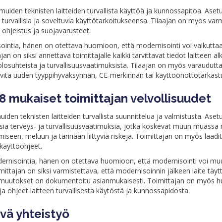
uiden teknisten laitteiden turvallista käyttöä ja kunnossapitoa. Asetu
at turvallisia ja soveltuvia käyttötarkoitukseensa. Tilaajan on myös var
s, ohjeistus ja suojavarusteet.
isointia, hänen on otettava huomioon, että modernisointi voi vaikuttaa
jan on siksi annettava toimittajalle kaikki tarvittavat tiedot laitteen a
olosuhteista ja turvallisuusvaatimuksista. Tilaajan on myös varaudutta
arvita uuden tyyppihyväksynnän, CE-merkinnän tai käyttöönottotarkast
mukaiset toimittajan velvollisuudet
den teknisten laitteiden turvallista suunnittelua ja valmistusta. Asetu
ia terveys- ja turvallisuusvaatimuksia, jotka koskevat muun muassa
iseen, meluun ja tärinään liittyviä riskejä. Toimittajan on myös laadi
käyttöohjeet.
dernisointia, hänen on otettava huomioon, että modernisointi voi muu
mittajan on siksi varmistettava, että modernisoinnin jälkeen laite täyt
n muutokset on dokumentoitu asianmukaisesti. Toimittajan on myös h
ot ja ohjeet laitteen turvallisesta käytöstä ja kunnossapidosta.
yvä yhteistyö