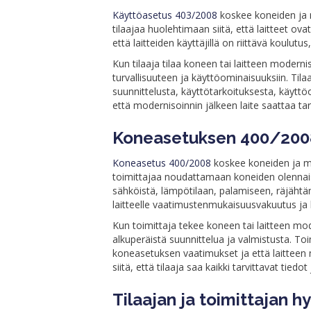
Käyttöasetus 403/2008
koskee koneiden ja m
tilaajaa huolehtimaan siitä, että laitteet ov
että laitteiden käyttäjillä on riittävä koulutu
Kun tilaaja tilaa koneen tai laitteen modern
turvallisuuteen ja käyttöominaisuuksiin. Tilaa
suunnittelusta, käyttötarkoituksesta, käyttö
että modernisoinnin jälkeen laite saattaa t
Koneasetuksen 400/2008 
Koneasetus 400/2008
koskee koneiden ja mui
toimittajaa noudattamaan koneiden olennais
sähköistä, lämpötilaan, palamiseen, räjähtäm
laitteelle vaatimustenmukaisuusvakuutus ja 
Kun toimittaja tekee koneen tai laitteen mo
alkuperäistä suunnittelua ja valmistusta. Toi
koneasetuksen vaatimukset ja että laittee
siitä, että tilaaja saa kaikki tarvittavat tied
Tilaajan ja toimittajan h