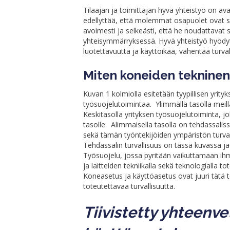
Tilaajan ja toimittajan hyvä yhteistyö on a
edellyttää, että molemmat osapuolet ovat sel
avoimesti ja selkeästi, että he noudattavat s
yhteisymmärryksessä. Hyvä yhteistyö hyödyttä
luotettavuutta ja käyttöikää, vähentää turval
Miten koneiden tekninen 
Kuvan 1 kolmiolla esitetään tyypillisen yrity
työsuojelutoimintaa. Ylimmällä tasolla meil
Keskitasolla yrityksen työsuojelutoiminta, jo
tasolle. Alimmaisella tasolla on tehdassaliss
sekä tämän työntekijöiden ympäristön turvall
Tehdassalin turvallisuus on tässä kuvassa j
Työsuojelu, jossa pyritään vaikuttamaan ihm
ja laitteiden tekniikalla sekä teknologialla to
Koneasetus ja käyttöasetus ovat juuri tätä te
toteutettavaa turvallisuutta.
Tiivistetty yhteenve