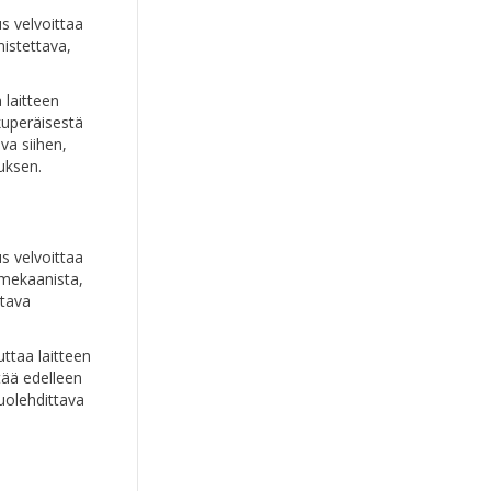
s velvoittaa
mistettava,
 laitteen
lkuperäisestä
va siihen,
uksen.
s velvoittaa
 mekaanista,
ttava
ttaa laitteen
tää edelleen
uolehdittava