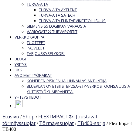
TURVA-AITA
TURVA-AITA AXELENT
TURVA-AITA SATECH
TURVA-AITA ELINTARVIKETEOLLISUUS
SIEMENS S5 LOGIIKAN VARAOSIA
VARIOGATE® TURVAPORTIT
VERKKOKAUPPA
TUOTTEET
PALVELUT
TARJOUSKYSELYKORI
BLOGI
YRITYS
UKK
AVOIMET TYÖPAIKAT
KONEIDEN RISKIENHALLINNAN ASIANTUNTIJA
BLUEPLAN OY ETSII STEP2SAFETY-VERKOSTOONSA UUSIA
YHTEISTYÖKUMPPANEITA
YHTEYSTIEDOT
Etusivu
Shop
FLEX IMPACT®- Joustavat
/
/
törmäyssuojat
Törmäyssuojat
TB400-sarja
/
/
/ Flex Impact
TB400