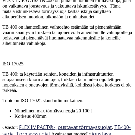
FLEX IMPACT® TB 400 on putkenmuotoinen törmäyssuoja, jolla
on vaikuttava joustavuus ja vakuuttava iskunkestävyys. Tämä
matala iskunkestävä törmäyssuoja kestää iskuja säilyttäen
alkuperäisen muodon, ulkonäön ja ominaisuudet.
TB 400 on ihanteellinen vaihtoehto estämään tai pienentämään
väärin kääntyvin trukkien tai ajoneuvolla aiheuttamille vahingoille ja
poistavat tai pienentävät huomattavaa rakennuksille ja koneille
aiheutuneita vahinkoja.
ISO 17025
TB 400: ta käytetään seinien, koneiden ja infrastruktuurien
suojaamiseen kuorma-autojen, trukkien tai muiden rajoitettujen
nopeuksien ajoneuvojen törmäyksiltä, kohdissa joissa korkeus ei ole
tärkeää.
Tuote on ISO 17025 standardin mukainen.
Nimellinen max törmäysenergia 20 100 J
Korkeus 400mm
FLEX IMPACT®- Joustavat törmäyssuojat
TB400-
Osastot:
,
sarja
Törmäyssuojat
joustava
,
Avainsanat tuotteelle