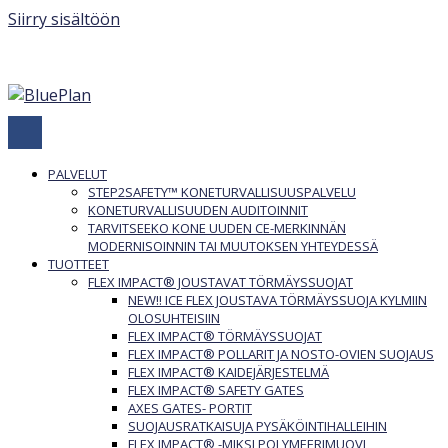
Siirry sisältöön
040 840 3748
Ota yhteyttä:
PALVELUT
STEP2SAFETY™ KONETURVALLISUUSPALVELU
KONETURVALLISUUDEN AUDITOINNIT
TARVITSEEKO KONE UUDEN CE-MERKINNÄN
MODERNISOINNIN TAI MUUTOKSEN YHTEYDESSÄ
TUOTTEET
FLEX IMPACT® JOUSTAVAT TÖRMÄYSSUOJAT
NEW!! ICE FLEX JOUSTAVA TÖRMÄYSSUOJA KYLMIIN
OLOSUHTEISIIN
FLEX IMPACT® TÖRMÄYSSUOJAT
FLEX IMPACT® POLLARIT JA NOSTO-OVIEN SUOJAUS
FLEX IMPACT® KAIDEJÄRJESTELMÄ
FLEX IMPACT® SAFETY GATES
AXES GATES- PORTIT
SUOJAUSRATKAISUJA PYSÄKÖINTIHALLEIHIN
FLEX IMPACT® -MIKSI POLYMEERIMUOVI