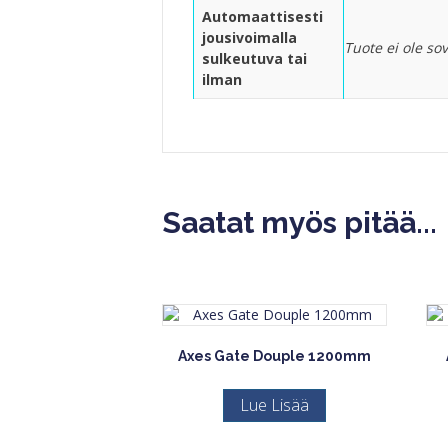
Automaattisesti
jousivoimalla
Tuote ei ole so
sulkeutuva tai
ilman
Saatat myös pitää...
Axes Gate Douple 1200mm
Lue Lisää