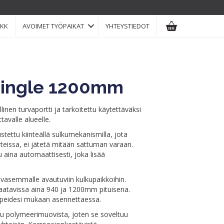
KK
AVOIMET TYÖPAIKAT
YHTEYSTIEDOT
Single 1200mm
inen turvaportti ja tarkoitettu käytettäväksi
avalle alueelle.
ettu kiinteällä sulkumekanismilla, jota
teissa, ei jätetä mitään sattuman varaan.
u aina automaattisesti, joka lisää
a vasemmalle avautuviin kulkupaikkoihin.
aatavissa aina 940 ja 1200mm pituisena.
rpeidesi mukaan asennettaessa.
u polymeerimuovista, joten se soveltuu