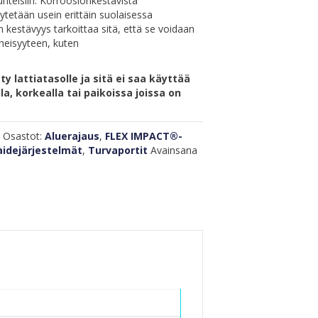
uhteisiin. Korroosionkestävistä
ytetään usein erittäin suolaisessa
n kestävyys tarkoittaa sitä, että se voidaan
äheisyyteen, kuten
y lattiatasolle ja sitä ei saa käyttää
la, korkealla tai paikoissa joissa on
0
Osastot:
Aluerajaus
,
FLEX IMPACT®-
aidejärjestelmät
,
Turvaportit
Avainsana