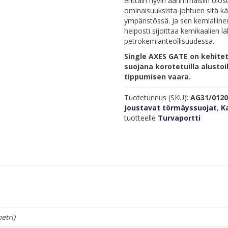
erittäin hyvin äärimmäisiin olos
ominaisuuksista johtuen sitä kä
ympäristössä. Ja sen kemialline
helposti sijoittaa kemikaalien l
petrokemianteollisuudessa.
Single AXES GATE on kehitett
suojana korotetuilla alustoil
tippumisen vaara.
Tuotetunnus (SKU):
AG31/012
Joustavat törmäyssuojat
,
K
tuotteelle
Turvaportti
etri)