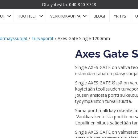
Ota yhteyttä:
040 840 3748
LUT
TUOTTEET
VERKKOKAUPPA
BLOGI
YRITYS
U
törmäyssuojat
/
Turvaportit
/ Axes Gate Single 1200mm
Axes Gate 
Single AXES GATE on vahva teoll
estämään tahaton pääsy suojatt
Single AXES GATE ®ssä on varust
käytetään teollisuuden turvapor
Jousen ansiosta portti sulkeutu
työympäristön turvallisuutta.
Sama porttimalli käy oikealle j
Vankkarakenteista porttia on s
Lopullinen pituus säädetään ta
Single AXES GATE on valmistett