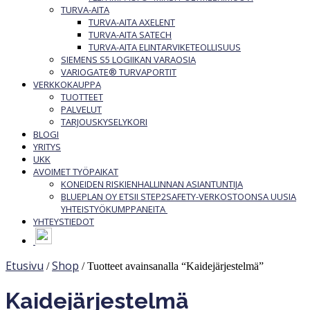
TURVA-AITA
TURVA-AITA AXELENT
TURVA-AITA SATECH
TURVA-AITA ELINTARVIKETEOLLISUUS
SIEMENS S5 LOGIIKAN VARAOSIA
VARIOGATE® TURVAPORTIT
VERKKOKAUPPA
TUOTTEET
PALVELUT
TARJOUSKYSELYKORI
BLOGI
YRITYS
UKK
AVOIMET TYÖPAIKAT
KONEIDEN RISKIENHALLINNAN ASIANTUNTIJA
BLUEPLAN OY ETSII STEP2SAFETY-VERKOSTOONSA UUSIA
YHTEISTYÖKUMPPANEITA
YHTEYSTIEDOT
Etusivu
Shop
/
/ Tuotteet avainsanalla “Kaidejärjestelmä”
Kaidejärjestelmä