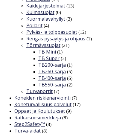
Kaidejärjestelmät
(13)
Kulmasuojat
(0)
Kuormalavahyllyt
(3)
Pollarit
(4)
Pylväs- ja tolppasuojat
(12)
Rengas pysäytys ja ohjaus
(1)
Törmäyssuojat
(21)
TB Mini
(1)
TB Super
(2)
TB200-sarja
(1)
TB260-sarja
(5)
TB400-sarja
(6)
TB550-sarja
(2)
Turvaportit
(7)
Koneiden riskienarviointi
(7)
Koneturvallisuus palvelut
(17)
Oppaat ja Koulutukset
(9)
Ratkaisuesimerkkejä
(8)
Step2Safety™
(8)
Turva-aidat
(8)