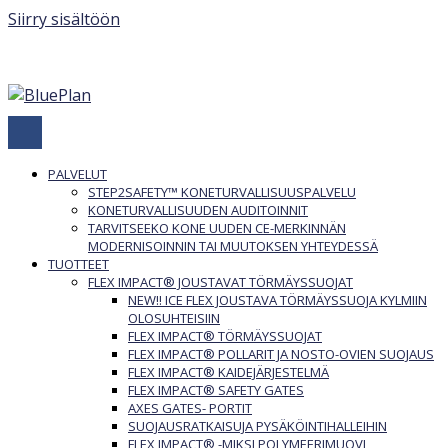
Siirry sisältöön
040 840 3748
Ota yhteyttä:
PALVELUT
STEP2SAFETY™ KONETURVALLISUUSPALVELU
KONETURVALLISUUDEN AUDITOINNIT
TARVITSEEKO KONE UUDEN CE-MERKINNÄN
MODERNISOINNIN TAI MUUTOKSEN YHTEYDESSÄ
TUOTTEET
FLEX IMPACT® JOUSTAVAT TÖRMÄYSSUOJAT
NEW!! ICE FLEX JOUSTAVA TÖRMÄYSSUOJA KYLMIIN
OLOSUHTEISIIN
FLEX IMPACT® TÖRMÄYSSUOJAT
FLEX IMPACT® POLLARIT JA NOSTO-OVIEN SUOJAUS
FLEX IMPACT® KAIDEJÄRJESTELMÄ
FLEX IMPACT® SAFETY GATES
AXES GATES- PORTIT
SUOJAUSRATKAISUJA PYSÄKÖINTIHALLEIHIN
FLEX IMPACT® -MIKSI POLYMEERIMUOVI