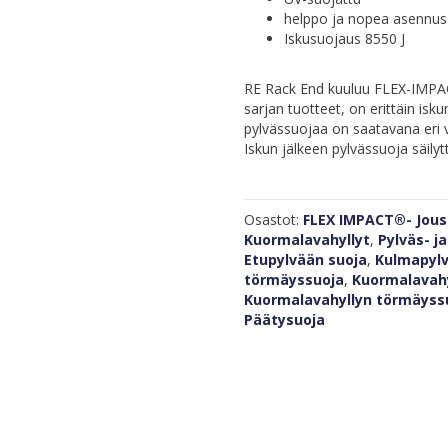
helppo ja nopea asennus
Iskusuojaus 8550 J
RE Rack End kuuluu FLEX-IMPA
sarjan tuotteet, on erittäin isk
pylvässuojaa on saatavana eri v
Iskun jälkeen pylvässuoja säil
Osastot:
FLEX IMPACT®- Jous
Kuormalavahyllyt
,
Pylväs- j
Etupylvään suoja
,
Kulmapylv
törmäyssuoja
,
Kuormalavahy
Kuormalavahyllyn törmäyss
Päätysuoja