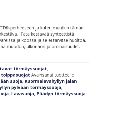
CT®-perheeseen ja kuten muutkin tämän
unkestävä.
Tätä kestävää synteettistä
äreissä ja koossa ja se ei tarvitse huoltoa.
yttää muodon, ulkonäön ja ominaisuudet.
tavat törmäyssuojat
,
a tolppasuojat
Avainsanat tuotteelle
ään suoja
,
Kuormalavahyllyn jalan
llyn pylvään törmäyssuoja
,
uoja
,
Lavasuoja
,
Päädyn törmäyssuoja
,