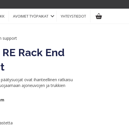
KK
AVOIMET TYÖPAIKAT
YHTEYSTIEDOT
h support
t RE Rack End
t
päätysuojat ovat ihanteellinen ratkaisu
suojaamaan ajoneuvojen ja trukkien
mm
astetta