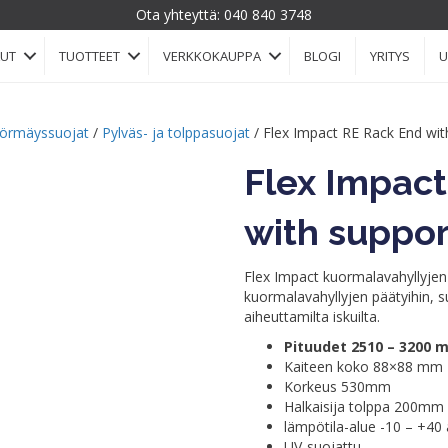
Ota yhteyttä:
040 840 3748
LUT
TUOTTEET
VERKKOKAUPPA
BLOGI
YRITYS
U
törmäyssuojat
/
Pylväs- ja tolppasuojat
/ Flex Impact RE Rack End wit
Flex Impac
with suppor
Flex Impact kuormalavahyllyjen 
kuormalavahyllyjen päätyihin, 
aiheuttamilta iskuilta.
Pituudet 2510 – 3200 
Kaiteen koko 88×88 mm
Korkeus 530mm
Halkaisija tolppa 200mm
lämpötila-alue -10 – +40 
UV-suojattu