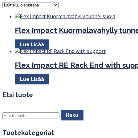
Flex Impact Kuormalavahylly tunne
Lue Lisää
Flex Impact RE Rack End with sup
Lue Lisää
Etsi tuote
Etsi:
Haku
Tuotekategoriat