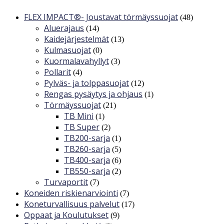
FLEX IMPACT®- Joustavat törmäyssuojat
(48)
Aluerajaus
(14)
Kaidejärjestelmät
(13)
Kulmasuojat
(0)
Kuormalavahyllyt
(3)
Pollarit
(4)
Pylväs- ja tolppasuojat
(12)
Rengas pysäytys ja ohjaus
(1)
Törmäyssuojat
(21)
TB Mini
(1)
TB Super
(2)
TB200-sarja
(1)
TB260-sarja
(5)
TB400-sarja
(6)
TB550-sarja
(2)
Turvaportit
(7)
Koneiden riskienarviointi
(7)
Koneturvallisuus palvelut
(17)
Oppaat ja Koulutukset
(9)