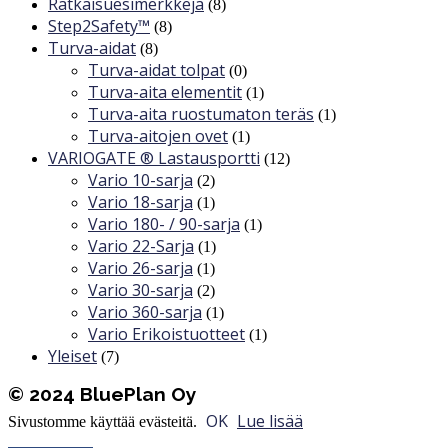
Ratkaisuesimerkkejä
(8)
Step2Safety™
(8)
Turva-aidat
(8)
Turva-aidat tolpat
(0)
Turva-aita elementit
(1)
Turva-aita ruostumaton teräs
(1)
Turva-aitojen ovet
(1)
VARIOGATE ® Lastausportti
(12)
Vario 10-sarja
(2)
Vario 18-sarja
(1)
Vario 180- / 90-sarja
(1)
Vario 22-Sarja
(1)
Vario 26-sarja
(1)
Vario 30-sarja
(2)
Vario 360-sarja
(1)
Vario Erikoistuotteet
(1)
Yleiset
(7)
© 2024 BluePlan Oy
OK
Lue lisää
Sivustomme käyttää evästeitä.