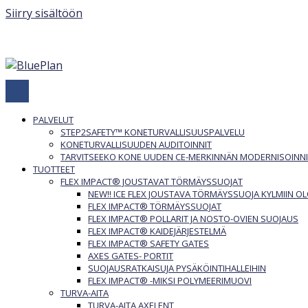
Siirry sisältöön
PALVELUT
STEP2SAFETY™ KONETURVALLISUUSPALVELU
KONETURVALLISUUDEN AUDITOINNIT
TARVITSEEKO KONE UUDEN CE-MERKINNÄN MODERNISOINNI
TUOTTEET
FLEX IMPACT® JOUSTAVAT TÖRMÄYSSUOJAT
NEW!! ICE FLEX JOUSTAVA TÖRMÄYSSUOJA KYLMIIN OL
FLEX IMPACT® TÖRMÄYSSUOJAT
FLEX IMPACT® POLLARIT JA NOSTO-OVIEN SUOJAUS
FLEX IMPACT® KAIDEJÄRJESTELMÄ
FLEX IMPACT® SAFETY GATES
AXES GATES- PORTIT
SUOJAUSRATKAISUJA PYSÄKÖINTIHALLEIHIN
FLEX IMPACT® -MIKSI POLYMEERIMUOVI
TURVA-AITA
TURVA-AITA AXELENT