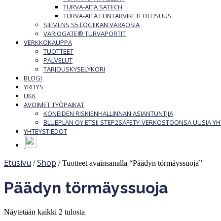
TURVA-AITA SATECH
TURVA-AITA ELINTARVIKETEOLLISUUS
SIEMENS S5 LOGIIKAN VARAOSIA
VARIOGATE® TURVAPORTIT
VERKKOKAUPPA
TUOTTEET
PALVELUT
TARJOUSKYSELYKORI
BLOGI
YRITYS
UKK
AVOIMET TYÖPAIKAT
KONEIDEN RISKIENHALLINNAN ASIANTUNTIJA
BLUEPLAN OY ETSII STEP2SAFETY-VERKOSTOONSA UUSIA 
YHTEYSTIEDOT
Etusivu
Shop
/
/ Tuotteet avainsanalla “Päädyn törmäyssuoja”
Päädyn törmäyssuoja
Näytetään kaikki 2 tulosta