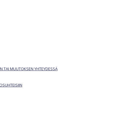
040 840 3748
Ota yhteyttä:
N TAI MUUTOKSEN YHTEYDESSÄ
OSUHTEISIIN