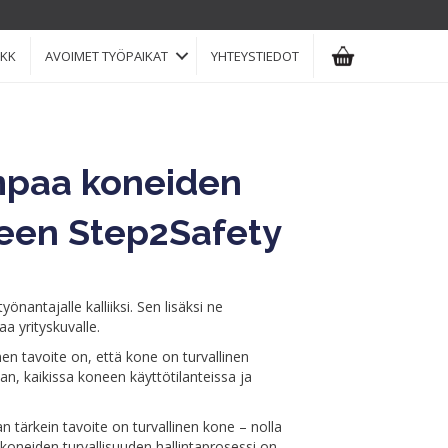
KK
AVOIMET TYÖPAIKAT
YHTEYSTIEDOT
paa koneiden
teen Step2Safety
önantajalle kalliiksi. Sen lisäksi ne
a yrityskuvalle.
en tavoite on, että kone on turvallinen
an, kaikissa koneen käyttötilanteissa ja
n tärkein tavoite on turvallinen kone – nolla
oneiden turvallisuuden hallintaprosessi on,