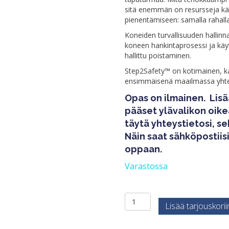
sitä enemmän on resursseja käy
pienentämiseen: samalla rahal
Koneiden turvallisuuden hallinn
koneen hankintaprosessi ja käy
hallittu poistaminen.
Step2Safety™ on kotimainen, ka
ensimmäisenä maailmassa yhte
Opas on ilmainen.
Lisä
pääset ylävalikon oike
täytä yhteystietosi, s
Näin saat sähköpostiisi
oppaan.
Varastossa
Opas
Lisää tarjouskorii
parempaa
koneiden
turvallisuuteen