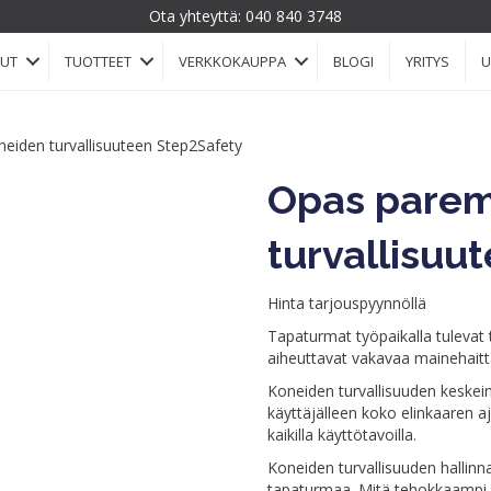
Ota yhteyttä:
040 840 3748
LUT
TUOTTEET
VERKKOKAUPPA
BLOGI
YRITYS
U
iden turvallisuuteen Step2Safety
Opas parem
turvallisuu
Hinta tarjouspyynnöllä
Tapaturmat työpaikalla tulevat ty
aiheuttavat vakavaa mainehaitta
Koneiden turvallisuuden keskein
käyttäjälleen koko elinkaaren aj
kaikilla käyttötavoilla.
Koneiden turvallisuuden hallinna
tapaturmaa. Mitä tehokkaampi k