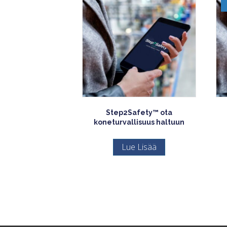
Step2Safety™ ota
koneturvallisuus haltuun
Lue Lisää