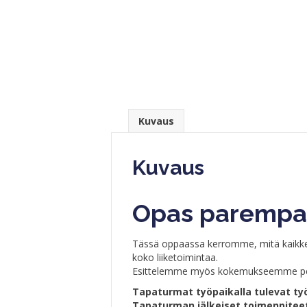
Kuvaus
Kuvaus
Opas parempaa
Tässä oppaassa kerromme, mitä kaikkea k
koko liiketoimintaa.
Esittelemme myös kokemukseemme perus
Tapaturmat työpaikalla tulevat työn
Tapaturman jälkeiset toimenpitee