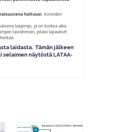
aisuutena haltuusi.
Koneiden
atuksena laajempi, ja on korkea aika
piin tavoitteisiin, pitäisi lupaukset
yhentää.
asta laidasta. Tämän jälkeen
ti selaimen näytöstä LATAA-