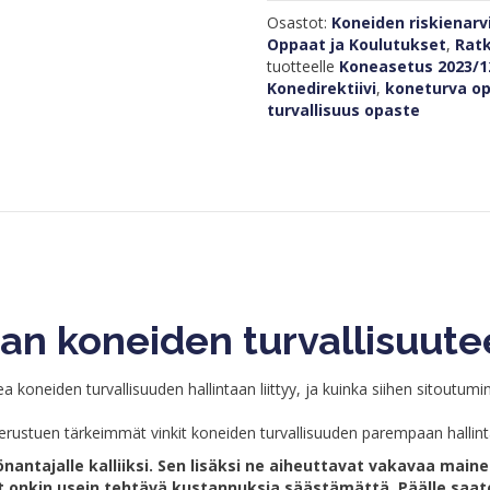
Step2Safety
Osastot:
Koneiden riskienarvi
määrä
Oppaat ja Koulutukset
,
Rat
tuotteelle
Koneasetus 2023/1
Konedirektiivi
,
koneturva o
turvallisuus opaste
n koneiden turvallisuute
oneiden turvallisuuden hallintaan liittyy, ja kuinka siihen sitoutumin
tuen tärkeimmät vinkit koneiden turvallisuuden parempaan hallint
antajalle kalliiksi. Sen lisäksi ne aiheuttavat vakavaa maine
t onkin usein tehtävä kustannuksia säästämättä. Päälle sa