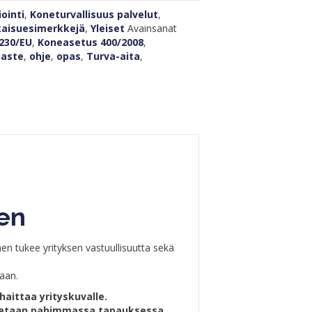
ointi
,
Koneturvallisuus palvelut
,
kaisuesimerkkejä
,
Yleiset
Avainsanat
230/EU
,
Koneasetus 400/2008
,
paste
,
ohje
,
opas
,
Turva-aita
,
en
en tukee yrityksen vastuullisuutta sekä
aan.
haittaa yrityskuvalle.
atetaan pahimmassa tapauksessa