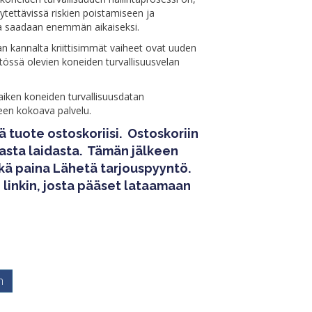
tettävissä riskien poistamiseen ja
la saadaan enemmän aikaiseksi.
an kannalta kriittisimmät vaiheet ovat uuden
tössä olevien koneiden turvallisuusvelan
iken koneiden turvallisuusdatan
en kokoava palvelu.
ä tuote ostoskoriisi. Ostoskoriin
asta laidasta. Tämän jälkeen
ekä paina Lähetä tarjouspyyntö.
 linkin, josta pääset lataamaan
n