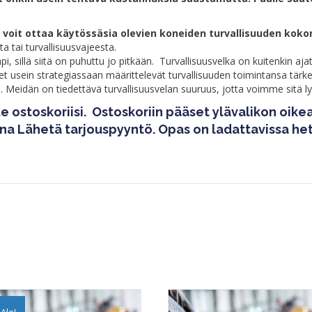
oit ottaa käytössäsia olevien koneiden turvallisuuden kokon
a tai turvallisuusvajeesta.
, sillä siitä on puhuttu jo pitkään. Turvallisuusvelka on kuitenkin aj
et usein strategiassaan määrittelevät turvallisuuden toimintansa tärkeim
eidän on tiedettävä turvallisuusvelan suuruus, jotta voimme sitä l
e ostoskoriisi. Ostoskoriin pääset ylävalikon oike
aina Lähetä tarjouspyyntö. Opas on ladattavissa he