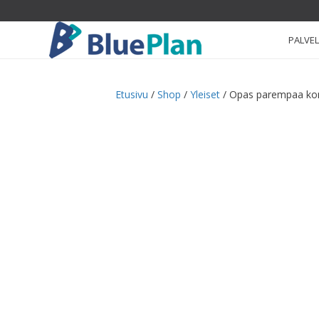
PALVE
Etusivu
/
Shop
/
Yleiset
/ Opas parempaa kone