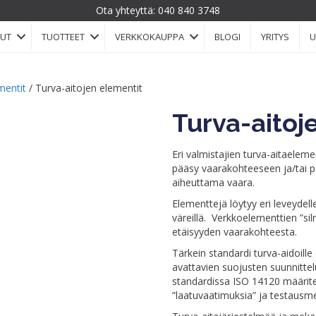
Ota yhteyttä:
040 840 3748
LUT
TUOTTEET
VERKKOKAUPPA
BLOGI
YRITYS
U
mentit
/ Turva-aitojen elementit
Turva-aitoj
Eri valmistajien turva-aitaelemen
pääsy vaarakohteeseen ja/tai po
aiheuttama vaara.
Elementtejä löytyy eri leveydelle 
väreillä. Verkkoelementtien ”s
etäisyyden vaarakohteesta.
Tärkein standardi turva-aidoill
avattavien suojusten suunnittel
standardissa ISO 14120 määrite
”laatuvaatimuksia” ja testausm