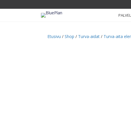
PALVE
Etusivu
/
Shop
/
Turva-aidat
/
Turva-aita ele