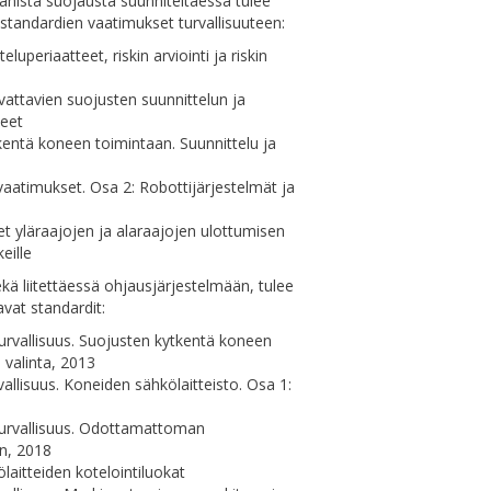
anista suojausta suunniteltaessa tulee
standardien vaatimukset turvallisuuteen:
luperiaatteet, riskin arviointi ja riskin
vattavien suojusten suunnittelun ja
teet
entä koneen toimintaan. Suunnittelu ja
vaatimukset. Osa 2: Robottijärjestelmät ja
t yläraajojen ja alaraajojen ulottumisen
eille
ekä liitettäessä ohjausjärjestelmään, tulee
avat standardit:
rvallisuus. Suojusten kytkentä koneen
 valinta, 2013
llisuus. Koneiden sähkölaitteisto. Osa 1:
8
urvallisuus. Odottamattoman
n, 2018
aitteiden kotelointiluokat