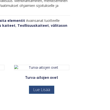
allisuus. Merkinantaminen, merkitseminen
Vaatimukset ohjaimien sijoitukselle ja
aita elementit
Avainsanat tuotteelle
s kaiteet
,
Teollisuuskaiteet
,
välitason
Turva-aitojen ovet
Lue Lisää