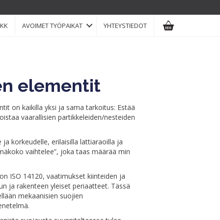
KK
AVOIMET TYÖPAIKAT
YHTEYSTIEDOT
en elementit
tit on kaikilla yksi ja sama tarkoitus: Estää
istaa vaarallisien partikkeleiden/nesteiden
ja korkeudelle, erilaisilla lattiaraoilla ja
ilmäkoko vaihtelee”, joka taas määrää min
e on ISO 14120, vaatimukset kiinteiden ja
un ja rakenteen yleiset periaatteet. Tässä
llään mekaanisien suojien
enetelmä.