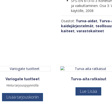
SFS-EN 61310-3 Koneturv
ja vaikuttaminen. Osa 3: 
käytölle, 2008
Osastot:
Turva-aidat
,
Turva-
kaidejärjestelmät
,
teollisuu
kaiteet
,
varastokaiteet
Variogate tuotteet
Turva-aita ratkaisut
Hinta tarjouspyynnöllä
Lue Lisää
Lisää tarjouskoriin