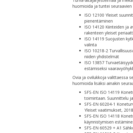
Turva-aitajärjestelmää ja meka
huomioida ja tuntei seuraavien 
ISO 12100 Yleiset suunnitte
pienentäminen
ISO 14120 Kiinteiden ja a
rakenteen yleiset periaat
ISO 14119 Suojusten kytk
valinta
ISO 10218-2 Turvallisuus
niiden yhdistelmät
ISO 13857 Turvaetäisyyde
estämiseksi vaaravyöhykk
Ovia ja ovilukkoja valittaessa s
huomioida lisäksi ainakin seura
SFS-EN ISO 14119 Konetu
toimintaan. Suunnittelu ja
SFS-EN 60204-1 Koneturva
Yleiset vaatimukset, 201
SFS-EN ISO 14118 Konet
käynnistymisen estämine
SFS-EN 60529 + A1 Sähköl