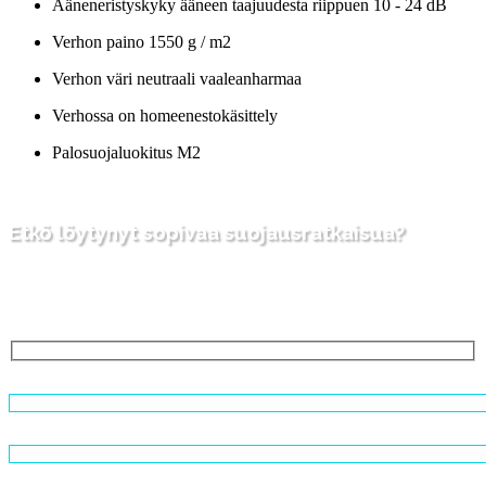
Ääneneristyskyky ääneen taajuudesta riippuen 10 - 24 dB
Verhon paino 1550 g / m2
Verhon väri neutraali vaaleanharmaa
Verhossa on homeenestokäsittely
Palosuojaluokitus M2
Etkö löytynyt sopivaa suojausratkaisua?
Jos et löytänyt tarpeisiisi sopivaa ratkaisua, otathan rohkeasti
yhteyttä myyntiimme soittamalla tai alla olevalla lomakkeella.
Otamme sinuun yhteyttä pikaisesti!
Nimesi (pakollinen)
Puhelinnumero