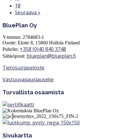
18
Seuraava »
BluePlan Oy
Y-tunnus: 2784683-1
Osoite: Elotie 8, 15860 Hollola Finland
+358 (0)40 840 3748
Puhelin:
blueplan@blueplan.fi
Sähköposti:
Tietosuojaseloste
Vastuuvapauslauseke
Turvallista osaamista
Sivukartta