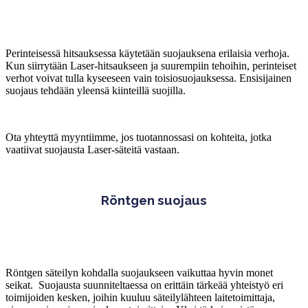
Perinteisessä hitsauksessa käytetään suojauksena erilaisia verhoja.
Kun siirrytään Laser-hitsaukseen ja suurempiin tehoihin, perinteiset
verhot voivat tulla kyseeseen vain toisiosuojauksessa. Ensisijainen
suojaus tehdään yleensä kiinteillä suojilla.
Ota yhteyttä myyntiimme, jos tuotannossasi on kohteita, jotka
vaatiivat suojausta Laser-säteitä vastaan.
Röntgen suojaus
Röntgen säteilyn kohdalla suojaukseen vaikuttaa hyvin monet
seikat. Suojausta suunniteltaessa on erittäin tärkeää yhteistyö eri
toimijoiden kesken, joihin kuuluu säteilylähteen laitetoimittaja,