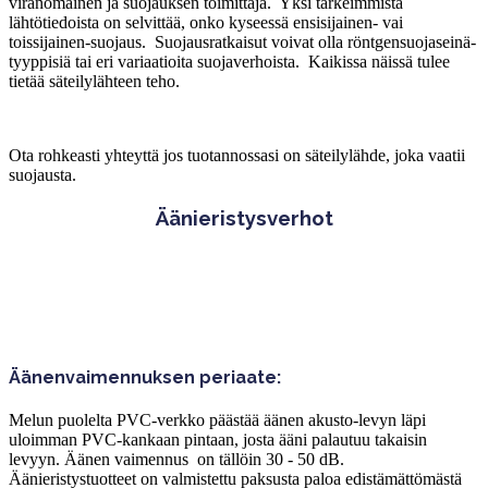
viranomainen ja suojauksen toimittaja. Yksi tärkeimmistä
lähtötiedoista on selvittää, onko kyseessä ensisijainen- vai
toissijainen-suojaus. Suojausratkaisut voivat olla röntgensuojaseinä-
tyyppisiä tai eri variaatioita suojaverhoista. Kaikissa näissä tulee
tietää säteilylähteen teho.
Ota rohkeasti yhteyttä jos tuotannossasi on säteilylähde, joka vaatii
suojausta.
Äänieristysverhot
Äänenvaimennuksen periaate:
Melun puolelta PVC-verkko päästää äänen akusto-levyn läpi
uloimman PVC-kankaan pintaan, josta ääni palautuu takaisin
levyyn. Äänen vaimennus on tällöin 30 - 50 dB.
Äänieristystuotteet on valmistettu paksusta paloa edistämättömästä