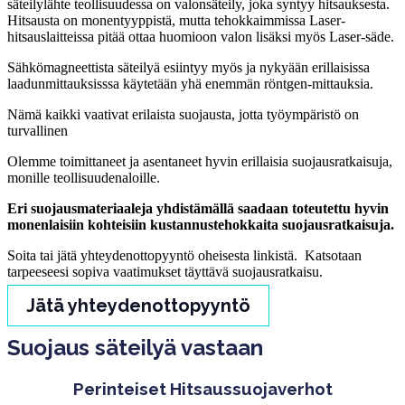
säteilylähte teollisuudessa on valonsäteily, joka syntyy hitsauksesta.
Hitsausta on monentyyppistä, mutta tehokkaimmissa Laser-
hitsauslaitteissa pitää ottaa huomioon valon lisäksi myös Laser-säde.
Sähkömagneettista säteilyä esiintyy myös ja nykyään erillaisissa
laadunmittauksisssa käytetään yhä enemmän röntgen-mittauksia.
Nämä kaikki vaativat erilaista suojausta, jotta työympäristö on
turvallinen
Olemme toimittaneet ja asentaneet hyvin erillaisia suojausratkaisuja,
monille teollisuudenaloille.
Eri suojausmateriaaleja yhdistämällä saadaan toteutettu hyvin
monenlaisiin kohteisiin kustannustehokkaita suojausratkaisuja.
Soita tai jätä yhteydenottopyyntö oheisesta linkistä. Katsotaan
tarpeeseesi sopiva vaatimukset täyttävä suojausratkaisu.
Jätä yhteydenottopyyntö
Suojaus säteilyä vastaan
Perinteiset Hitsaussuojaverhot