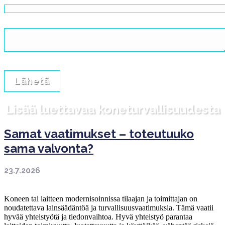
Sähköposti (pakollinen)
Lisätietoa
Lisää luettavaa koneturvallisuudesta
Samat vaatimukset – toteutuuko
sama valvonta?
23.7.2026
Koneen tai laitteen modernisoinnissa tilaajan ja toimittajan on
noudatettava lainsäädäntöä ja turvallisuusvaatimuksia. Tämä vaatii
hyvää yhteistyötä ja tiedonvaihtoa. Hyvä yhteistyö parantaa