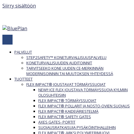
Siirry sisältöön
040 840 3748
Ota yhteyttä:
PALVELUT
STEP2SAFETY™ KONETURVALLISUUSPALVELU
KONETURVALLISUUDEN AUDITOINNIT
TARVITSEEKO KONE UUDEN CE-MERKINNÄN
MODERNISOINNIN TAI MUUTOKSEN YHTEYDESSÄ
TUOTTEET
FLEX IMPACT® JOUSTAVAT TÖRMÄYSSUOJAT
NEW!! ICE FLEX JOUSTAVA TÖRMÄYSSUOJA KYLMIIN
OLOSUHTEISIIN
FLEX IMPACT® TÖRMÄYSSUOJAT
FLEX IMPACT® POLLARIT JA NOSTO-OVIEN SUOJAUS
FLEX IMPACT® KAIDEJÄRJESTELMÄ
FLEX IMPACT® SAFETY GATES
AXES GATES- PORTIT
SUOJAUSRATKAISUJA PYSÄKÖINTIHALLEIHIN
FLEX IMPACT® -MIKSI POLYMEERIMUOVI