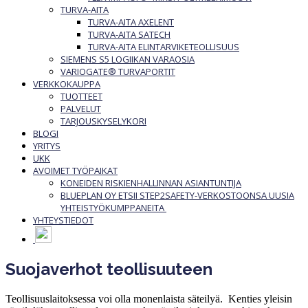
TURVA-AITA
TURVA-AITA AXELENT
TURVA-AITA SATECH
TURVA-AITA ELINTARVIKETEOLLISUUS
SIEMENS S5 LOGIIKAN VARAOSIA
VARIOGATE® TURVAPORTIT
VERKKOKAUPPA
TUOTTEET
PALVELUT
TARJOUSKYSELYKORI
BLOGI
YRITYS
UKK
AVOIMET TYÖPAIKAT
KONEIDEN RISKIENHALLINNAN ASIANTUNTIJA
BLUEPLAN OY ETSII STEP2SAFETY-VERKOSTOONSA UUSIA
YHTEISTYÖKUMPPANEITA
YHTEYSTIEDOT
Suojaverhot teollisuuteen
Teollisuuslaitoksessa voi olla monenlaista säteilyä. Kenties yleisin