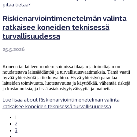
pitää tietää?
Riskienarviointimenetelmän valinta
ratkaisee koneiden teknisessä
turvallisuudessa
25.5.2026
Koneen tai laitteen modernisoinnissa tilaajan ja toimittajan on
noudatettava lainsäädäntöä ja turvallisuusvaatimuksia. Tämä vaatii
hyvää yhteistyötä ja tiedonvaihtoa. Hyvä yhteistyö parantaa
laitteiden toimivuutta, luotettavuutta ja käyttöikää, vähentää riskejä
ja kustannuksia, ja lisää asiakastyytyväisyyttä ja mainetta.
Lue lisää
about Riskienarviointimenetelmän valinta
ratkaisee koneiden teknisessä turvallisuudessa
1
2
3
…