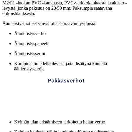
M2/P1 -luokan PVC -kankaasta, PVC-verkkokankaasta ja akusto -
levystä, jonka paksuus on 20/50 mm. Paksumpia saatavana
erikoistilauksesta.
Äänieristystuotteet voivat olla seuraavan tyyppisiä:
Äänieristysverho
Äänieristyspaneeli
Äänieristyssermi
Kompinaatio edelläolevista ja/tai lisättynä kiinteitä
äänieristyssuojia
Pakkasverhot
Kylmän tilan eristämiseen tarkoitettu haitariverho
Kahden kankaan väliin laminoitu 40 mm pakkaseriste