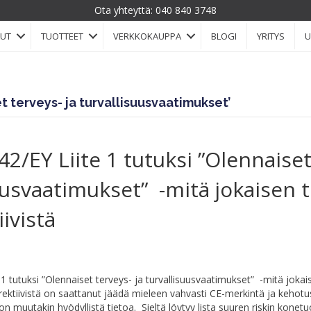
Ota yhteyttä:
040 840 3748
LUT
TUOTTEET
VERKKOKAUPPA
BLOGI
YRITYS
U
et terveys- ja turvallisuusvaatimukset’
42/EY Liite 1 tutuksi ”Olennaise
uusvaatimukset” -mitä jokaisen t
ivistä
1 tutuksi ”Olennaiset terveys- ja turvallisuusvaatimukset” -mitä jokais
irektiivistä on saattanut jäädä mieleen vahvasti CE-merkintä ja kehot
jon muutakin hyödyllistä tietoa. Sieltä löytyy lista suuren riskin konetuo