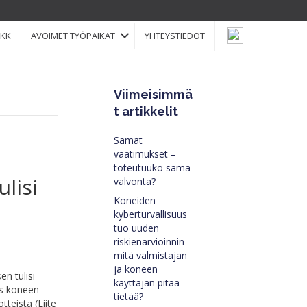
KK
AVOIMET TYÖPAIKAT
YHTEYSTIEDOT
Viimeisimmä
t artikkelit
Samat
t
vaatimukset –
toteutuuko sama
ulisi
valvonta?
Koneiden
kyberturvallisuus
tuo uuden
riskienarvioinnin –
mitä valmistajan
ja koneen
en tulisi
käyttäjän pitää
us koneen
tietää?
tteista (Liite