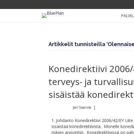
PALVE
Artikkelit tunnisteilla ‘Olennais
Konedirektiivi 2006/
terveys- ja turvallis
sisäistää konedirekti
|
Jari Saarola
Kirjoittajalta
22.2.2022
1. Johdanto Konedirektiivi 2006/42/EY Liite 
sisäistää konedirektiivistä. Monelle koned
riskien arviointiin. Konedirektiivissä on pal