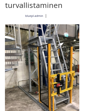
turvallistaminen
|
bluepl-admin
Kirjoittajalta
11.2.2019