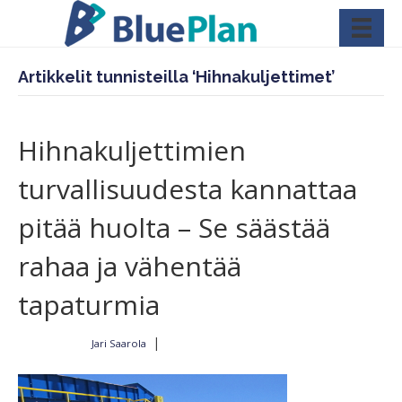
Artikkelit tunnisteilla ‘Hihnakuljettimet’
Hihnakuljettimien
turvallisuudesta kannattaa
pitää huolta – Se säästää
rahaa ja vähentää
tapaturmia
|
Jari Saarola
Kirjoittajalta
24.7.2023