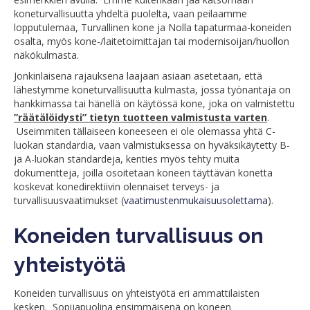
koneturvallisuutta yhdeltä puolelta, vaan peilaamme
lopputulemaa, Turvallinen kone ja Nolla tapaturmaa-koneiden
osalta, myös kone-/laitetoimittajan tai modernisoijan/huollon
näkökulmasta.
Jonkinlaisena rajauksena laajaan asiaan asetetaan, että
lähestymme koneturvallisuutta kulmasta, jossa työnantaja on
hankkimassa tai hänellä on käytössä kone, joka on valmistettu
”räätälöidysti” tietyn tuotteen valmistusta varten
.
Useimmiten tällaiseen koneeseen ei ole olemassa yhtä C-
luokan standardia, vaan valmistuksessa on hyväksikäytetty B-
ja A-luokan standardeja, kenties myös tehty muita
dokumentteja, joilla osoitetaan koneen täyttävän konetta
koskevat konedirektiivin olennaiset terveys- ja
turvallisuusvaatimukset (
vaatimustenmukaisuusolettama
).
Koneiden turvallisuus on
yhteistyötä
Koneiden turvallisuus on yhteistyötä eri ammattilaisten
kesken. Sopijapuolina ensimmäisenä on koneen