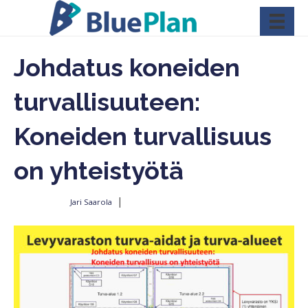
Johdatus koneiden
turvallisuuteen:
Koneiden turvallisuus
on yhteistyötä
|
Jari Saarola
Kirjoittajalta
10.6.2022