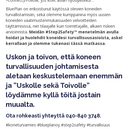
>connect)/Follow, jos koet asian hyödylliseksi ..
BluePlan on erikoistunut käytössä olevien koneiden
turvallistamisiin, sekä olemme kumppanina myös uusien
koneiden vaatimustenmukaisuuden velvoitteiden
täyttämisissä, niin tilaajalle kuin toimittajalle, alkaen riskien
arvioinnista.
Meidän #Step2Safety™ menetelmän avulla
hoidat ja huolehdit koneidesi turvallisuusasioista, askel
kerrallaan ja olemme tukenasi tässä matkassa.
Uskon ja toivon, että koneen
turvallisuuden johtamisesta
aletaan keskustelemaan enemmän
ja ”Uskolle sekä Toivolle”
löydämme kyllä töitä jostain
muualta.
Ota rohkeasti yhteyttä 040-840 3748.
#koneturvamies #blueplanoy #step2safety #turvallisuus