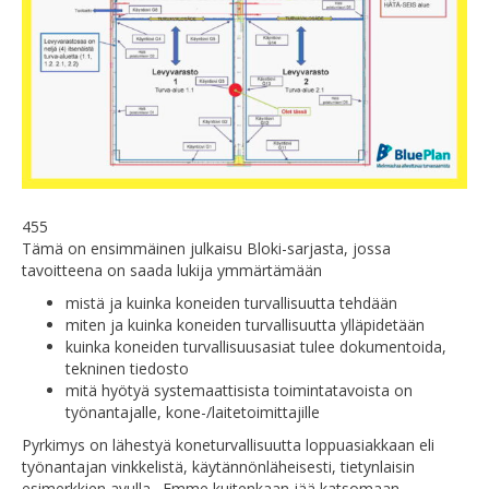
455
Tämä on ensimmäinen julkaisu Bloki-sarjasta, jossa
tavoitteena on saada lukija ymmärtämään
mistä ja kuinka koneiden turvallisuutta tehdään
miten ja kuinka koneiden turvallisuutta ylläpidetään
kuinka koneiden turvallisuusasiat tulee dokumentoida,
tekninen tiedosto
mitä hyötyä systemaattisista toimintatavoista on
työnantajalle, kone-/laitetoimittajille
Pyrkimys on lähestyä koneturvallisuutta loppuasiakkaan eli
työnantajan vinkkelistä, käytännönläheisesti, tietynlaisin
esimerkkien avulla. Emme kuitenkaan jää katsomaan