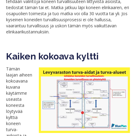
tehdään valintoja koneen turvallisuuteen liittyvistä asioista,
tiedostat tämän tai et. Matka jatkuu läpi koneen elinkaaren, eri
osapuolien toimesta ja tuo matka voi olla 30 vuotta tai yli. Jos
kyseinen koneiden turvallisuusprosessi ei ole hallussa,
vaarantuu turvallisuus ja uskon tämän myös vaikuttavan
elinkaarikustannuksiin.
Kaiken kokoava kyltti
Tämän
laajan aiheen
kokoavana
kuvana
käytämme
useasta
koneesta
löytyvää
kylttiä
koneen
turva-
aidoista ja