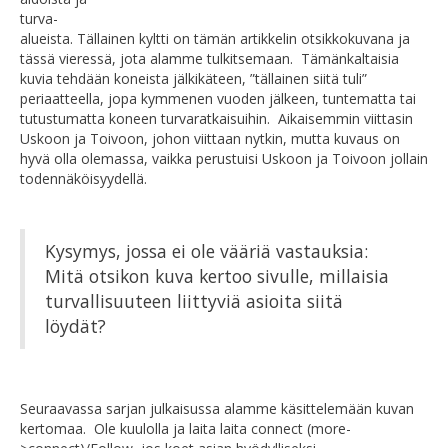
turva-
alueista. Tällainen kyltti on tämän artikkelin otsikkokuvana ja
tässä vieressä, jota alamme tulkitsemaan. Tämänkaltaisia
kuvia tehdään koneista jälkikäteen, ”tällainen siitä tuli”
periaatteella, jopa kymmenen vuoden jälkeen, tuntematta tai
tutustumatta koneen turvaratkaisuihin. Aikaisemmin viittasin
Uskoon ja Toivoon, johon viittaan nytkin, mutta kuvaus on
hyvä olla olemassa, vaikka perustuisi Uskoon ja Toivoon jollain
todennäköisyydellä.
Kysymys, jossa ei ole vääriä vastauksia:
Mitä otsikon kuva kertoo sivulle, millaisia
turvallisuuteen liittyviä asioita siitä
löydät?
Seuraavassa sarjan julkaisussa alamme käsittelemään kuvan
kertomaa. Ole kuulolla ja laita laita connect (more-