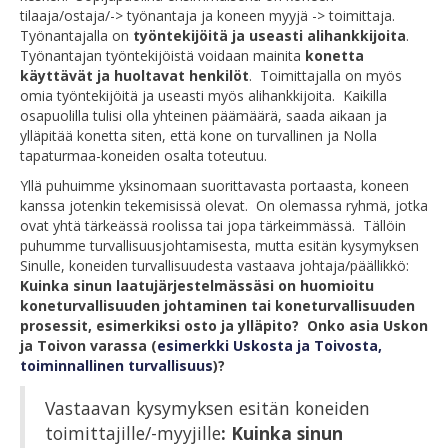
tilaaja/ostaja/-> työnantaja ja koneen myyjä -> toimittaja.
Työnantajalla on
työntekijöitä ja useasti alihankkijoita
.
Työnantajan työntekijöistä voidaan mainita
konetta
käyttävät ja huoltavat henkilöt
. Toimittajalla on myös
omia työntekijöitä ja useasti myös alihankkijoita. Kaikilla
osapuolilla tulisi olla yhteinen päämäärä, saada aikaan ja
ylläpitää konetta siten, että kone on turvallinen ja Nolla
tapaturmaa-koneiden osalta toteutuu.
Yllä puhuimme yksinomaan suorittavasta portaasta, koneen
kanssa jotenkin tekemisissä olevat. On olemassa ryhmä, jotka
ovat yhtä tärkeässä roolissa tai jopa tärkeimmässä. Tällöin
puhumme turvallisuusjohtamisesta, mutta esitän kysymyksen
Sinulle, koneiden turvallisuudesta vastaava johtaja/päällikkö:
Kuinka sinun laatujärjestelmässäsi on huomioitu
koneturvallisuuden johtaminen tai koneturvallisuuden
prosessit, esimerkiksi osto ja ylläpito? Onko asia Uskon
ja Toivon varassa
(
esimerkki Uskosta ja Toivosta,
toiminnallinen turvallisuus
)?
Vastaavan kysymyksen esitän koneiden
toimittajille/-myyjille
: Kuinka sinun