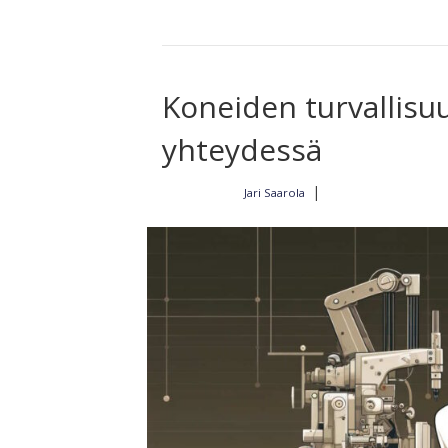
Koneiden turvallis
yhteydessä
|
Jari Saarola
Kirjoittajalta
18.4.2024