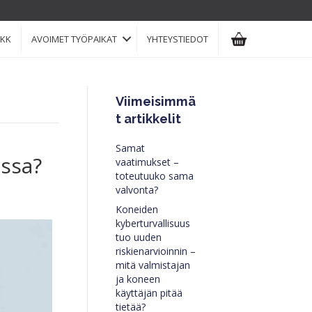
KK
AVOIMET TYÖPAIKAT
YHTEYSTIEDOT
Viimeisimmä
t artikkelit
Samat
essa?
vaatimukset –
toteutuuko sama
valvonta?
Koneiden
kyberturvallisuus
tuo uuden
riskienarvioinnin –
mitä valmistajan
ja koneen
käyttäjän pitää
tietää?