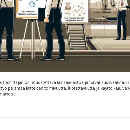
ja toimittajan on noudatettava lainsäädäntöä ja turvallisuusvaatimuks
työ parantaa laitteiden toimivuutta, luotettavuutta ja käyttöikää, väh
 mainetta.