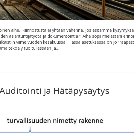
ntoinen aihe. Kiinnostusta ei yhtään vähennä, jos esitämme kysymyks
den asiantuntijatyötä ja dokumentointia?” Aihe sopii mielestäni erin
lkaistiin viime vuoden kesäkuussa. Tässä asetuksessa on jo ”raapast
ämä tekoäly tuo tullessaan ja…
Auditointi ja Hätäpysäytys