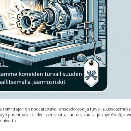
ja toimittajan on noudatettava lainsäädäntöä ja turvallisuusvaatimuks
työ parantaa laitteiden toimivuutta, luotettavuutta ja käyttöikää, väh
 mainetta.