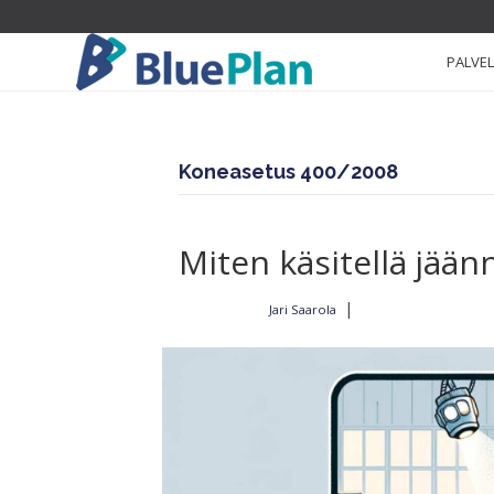
PALVE
Koneasetus 400/2008
Miten käsitellä jään
|
Jari Saarola
Kirjoittajalta
5.5.2024