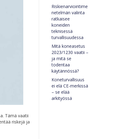
Riskienarviointime
netelmän valinta
ratkaisee
koneiden
teknisessä
turvallisuudessa
Mitä koneasetus
2023/1230 vaatii –
ja mitä se
todentaa
käytännössä?
Koneturvallisuus
ei elä CE-merkissä
– se elää
arkityössä
ia. Tämä vaatii
entää riskejä ja