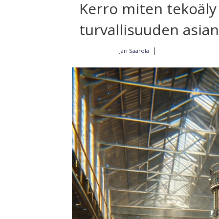
Kerro miten tekoäl
turvallisuuden asia
|
Jari Saarola
Kirjoittajalta
15.2.2024