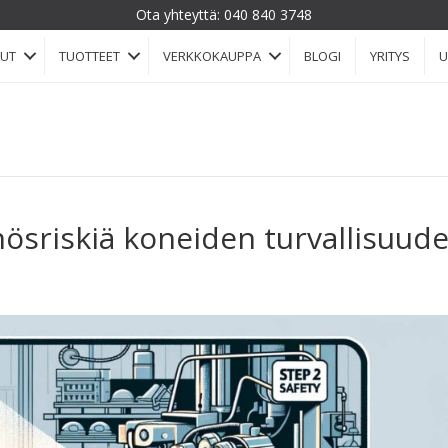
Ota yhteyttä:
040 840 3748
LUT
TUOTTEET
VERKKOKAUPPA
BLOGI
YRITYS
U
nösriskiä koneiden turvallisuud