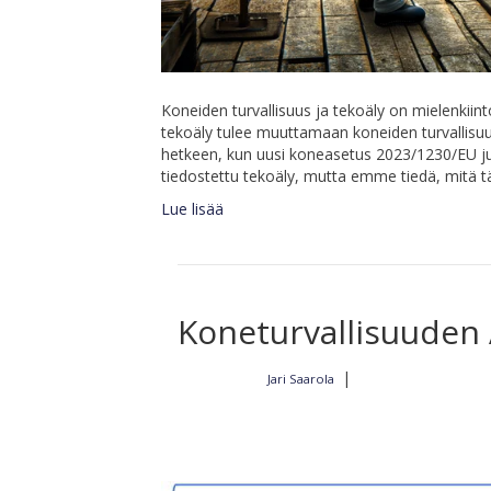
Koneiden turvallisuus ja tekoäly on mielenkii
tekoäly tulee muuttamaan koneiden turvallisuu
hetkeen, kun uusi koneasetus 2023/1230/EU ju
tiedostettu tekoäly, mutta emme tiedä, mitä t
Lue lisää
Koneturvallisuuden 
|
Jari Saarola
Kirjoittajalta
30.12.2023