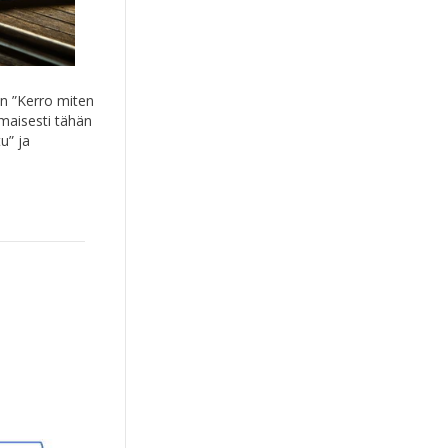
en ”Kerro miten
omaisesti tähän
u” ja