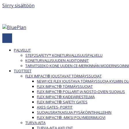
Siirry sisältöön
PALVELUT
STEP2SAFETY™ KONETURVALLISUUSPALVELU
KONETURVALLISUUDEN AUDITOINNIT
TARVITSEEKO KONE UUDEN CE-MERKINNÄN MODERNISOINNI
TUOTTEET
FLEX IMPACT® JOUSTAVAT TÖRMÄYSSUOJAT
NEW!! ICE FLEX JOUSTAVA TÖRMÄYSSUOJA KYLMIIN OL
FLEX IMPACT® TÖRMÄYSSUOJAT
FLEX IMPACT® POLLARIT JA NOSTO-OVIEN SUOJAUS
FLEX IMPACT® KAIDEJÄRJESTELMÄ
FLEX IMPACT® SAFETY GATES
AXES GATES- PORTIT
SUOJAUSRATKAISUJA PYSÄKÖINTIHALLEIHIN
FLEX IMPACT® -MIKSI POLYMEERIMUOVI
TURVA-AITA
TURVA-AITA AXELENT