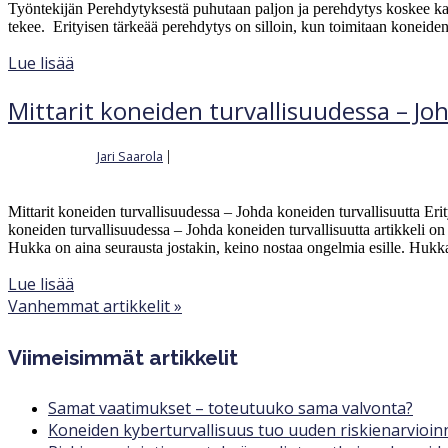
Työntekijän Perehdytyksestä puhutaan paljon ja perehdytys koskee kaikki
tekee. Erityisen tärkeää perehdytys on silloin, kun toimitaan koneide
Lue lisää
Mittarit koneiden turvallisuudessa – Jo
Jari Saarola
|
Kirjoittajalta
24.4.2023
Mittarit koneiden turvallisuudessa – Johda koneiden turvallisuutta Eri
koneiden turvallisuudessa – Johda koneiden turvallisuutta artikkeli on
Hukka on aina seurausta jostakin, keino nostaa ongelmia esille. Hu
Lue lisää
Vanhemmat artikkelit »
Viimeisimmät artikkelit
Samat vaatimukset – toteutuuko sama valvonta?
Koneiden kyberturvallisuus tuo uuden riskienarvioinni