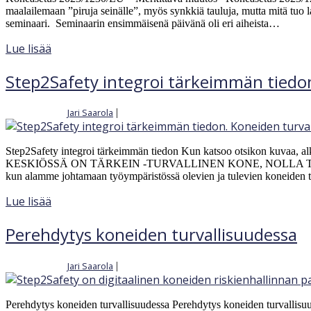
maalailemaan ”piruja seinälle”, myös synkkiä tauluja, mutta mitä tuo l
seminaari. Seminaarin ensimmäisenä päivänä oli eri aiheista…
Lue lisää
Step2Safety integroi tärkeimmän tiedo
Jari Saarola
|
Kirjoittajalta
10.8.2023
Step2Safety integroi tärkeimmän tiedon Kun katsoo otsikon kuvaa, alk
KESKIÖSSÄ ON TÄRKEIN -TURVALLINEN KONE, NOLLA TAPATURMAA. 
kun alamme johtamaan työympäristössä olevien ja tulevien koneiden tu
Lue lisää
Perehdytys koneiden turvallisuudessa
Jari Saarola
|
Kirjoittajalta
1.6.2023
Perehdytys koneiden turvallisuudessa Perehdytys koneiden turvallisuude