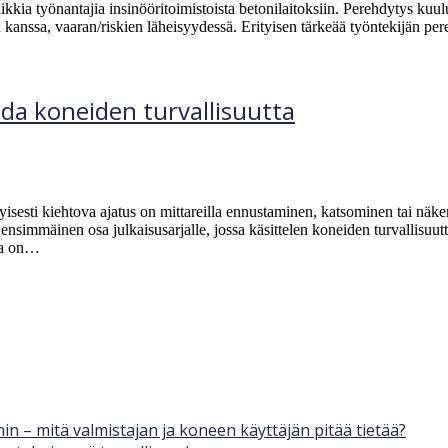
a työnantajia insinööritoimistoista betonilaitoksiin. Perehdytys kuuluu a
n kanssa, vaaran/riskien läheisyydessä. Erityisen tärkeää työntekijän pe
hda koneiden turvallisuutta
tyisesti kiehtova ajatus on mittareilla ennustaminen, katsominen tai näk
 ensimmäinen osa julkaisusarjalle, jossa käsittelen koneiden turvallisu
kka on…
n – mitä valmistajan ja koneen käyttäjän pitää tietää?