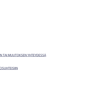
040 840 3748
Ota yhteyttä:
N TAI MUUTOKSEN YHTEYDESSÄ
OSUHTEISIIN