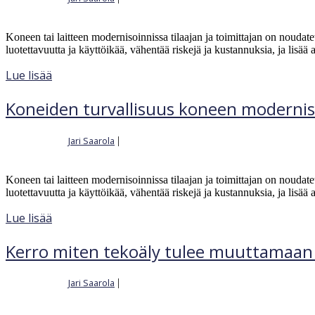
Koneen tai laitteen modernisoinnissa tilaajan ja toimittajan on noudate
luotettavuutta ja käyttöikää, vähentää riskejä ja kustannuksia, ja lisää 
Lue lisää
Koneiden turvallisuus koneen modernis
Jari Saarola
|
Kirjoittajalta
18.4.2024
Koneen tai laitteen modernisoinnissa tilaajan ja toimittajan on noudate
luotettavuutta ja käyttöikää, vähentää riskejä ja kustannuksia, ja lisää 
Lue lisää
Kerro miten tekoäly tulee muuttamaan 
Jari Saarola
|
Kirjoittajalta
15.2.2024