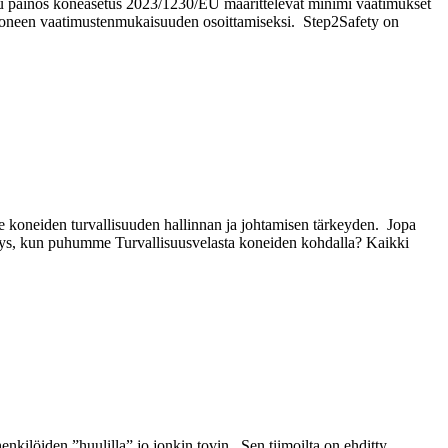
ttu painos koneasetus 2023/1230/EU määrittelevät minimi vaatimukset
an koneen vaatimustenmukaisuuden osoittamiseksi. Step2Safety on
le koneiden turvallisuuden hallinnan ja johtamisen tärkeyden. Jopa
ymys, kun puhumme Turvallisuusvelasta koneiden kohdalla? Kaikki
löiden ”huulilla” jo jonkin tovin. Sen tiimoilta on ehditty