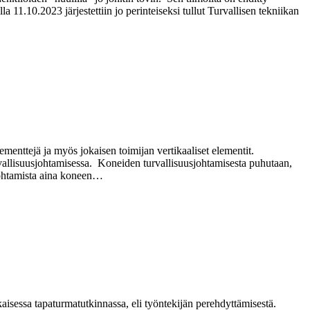
11.10.2023 järjestettiin jo perinteiseksi tullut Turvallisen tekniikan
menttejä ja myös jokaisen toimijan vertikaaliset elementit.
johtamisessa. Koneiden turvallisuusjohtamisesta puhutaan,
sjohtamista aina koneen…
aisessa tapaturmatutkinnassa, eli työntekijän perehdyttämisestä.