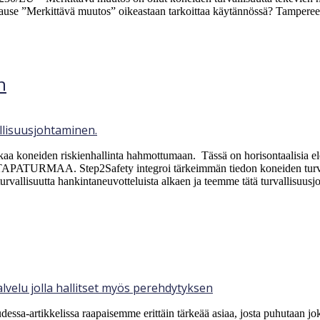
ause ”Merkittävä muutos” oikeastaan tarkoittaa käytännössä? Tampereella 
n
aa koneiden riskienhallinta hahmottumaan. Tässä on horisontaalisia ele
Step2Safety integroi tärkeimmän tiedon koneiden turvallisuus
rvallisuutta hankintaneuvotteluista alkaen ja teemme tätä turvallisuu
ssa-artikkelissa raapaisemme erittäin tärkeää asiaa, josta puhutaan jok