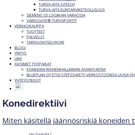
TURVA-AITA SATECH
TURVA-AITA ELINTARVIKETEOLLISUUS
SIEMENS S5 LOGIIKAN VARAOSIA
VARIOGATE® TURVAPORTIT
VERKKOKAUPPA
TUOTTEET
PALVELUT
TARJOUSKYSELYKORI
BLOGI
YRITYS
UKK
AVOIMET TYÖPAIKAT
KONEIDEN RISKIENHALLINNAN ASIANTUNTIJA
BLUEPLAN OY ETSII STEP2SAFETY-VERKOSTOONSA UUSIA 
YHTEYSTIEDOT
Konedirektiivi
Miten käsitellä jäännösriskiä koneiden 
Jari Saarola
|
Kirjoittajalta
5.5.2024