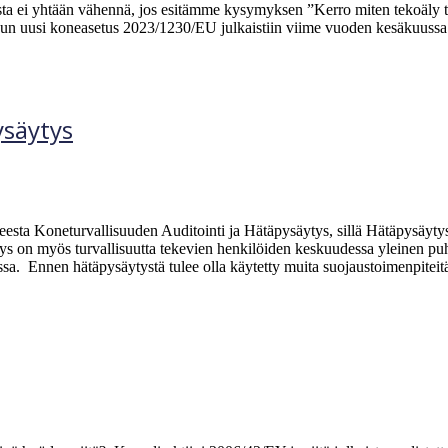
sta ei yhtään vähennä, jos esitämme kysymyksen ”Kerro miten tekoäly t
kun uusi koneasetus 2023/1230/EU julkaistiin viime vuoden kesäkuussa. 
ysäytys
eesta Koneturvallisuuden Auditointi ja Hätäpysäytys, sillä Hätäpysäyty
ytys on myös turvallisuutta tekevien henkilöiden keskuudessa yleinen puh
essa. Ennen hätäpysäytystä tulee olla käytetty muita suojaustoimenpitei