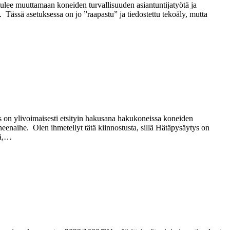
ulee muuttamaan koneiden turvallisuuden asiantuntijatyötä ja
Tässä asetuksessa on jo ”raapastu” ja tiedostettu tekoäly, mutta
s on ylivoimaisesti etsityin hakusana hakukoneissa koneiden
eenaihe. Olen ihmetellyt tätä kiinnostusta, sillä Hätäpysäytys on
tä,…