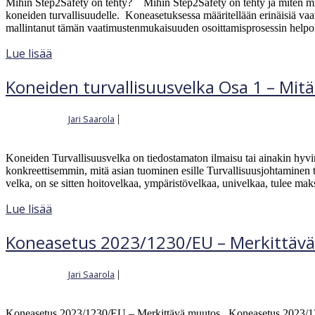
Mihin Step2Safety on tehty? Mihin Step2Safety on tehty ja miten min
koneiden turvallisuudelle. Koneasetuksessa määritellään erinäisiä va
mallintanut tämän vaatimustenmukaisuuden osoittamisprosessin helpok
Lue lisää
Koneiden turvallisuusvelka Osa 1 – Mitä
Jari Saarola
|
Kirjoittajalta
18.11.2023
Koneiden Turvallisuusvelka on tiedostamaton ilmaisu tai ainakin hyvin
konkreettisemmin, mitä asian tuominen esille Turvallisuusjohtaminen
velka, on se sitten hoitovelkaa, ympäristövelkaa, univelkaa, tulee ma
Lue lisää
Koneasetus 2023/1230/EU – Merkittäv
Jari Saarola
|
Kirjoittajalta
3.11.2023
Koneasetus 2023/1230/EU – Merkittävä muutos Koneasetus 2023/1230/E