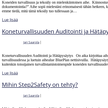
Koneiden turvallisuus ja tekoäly on mielenkiintoinen aihe. Kiinnostu
dokumentointia?” Aihe sopii mielestäni erinomaisesti tähän hetkeen, 
emme tiedä, mitä tämä tekoäly tuo tullessaan ja…
Lue lisää
Koneturvallisuuden Auditointi ja Hätäp
Jari Saarola
|
Kirjoittajalta
30.12.2023
Koneturvallisuuden Auditointi ja Hätäpysäytys On aika kirjoittaa aih
turvallisuudessa ja luetuin aihealue BluePlan nettisivuilla. Hätäpysä
kuitenkin toissijainen turvallistamistoimenpide koneiden turvallisuud
Lue lisää
Mihin Step2Safety on tehty?
Jari Saarola
|
Kirjoittajalta
4.12.2023