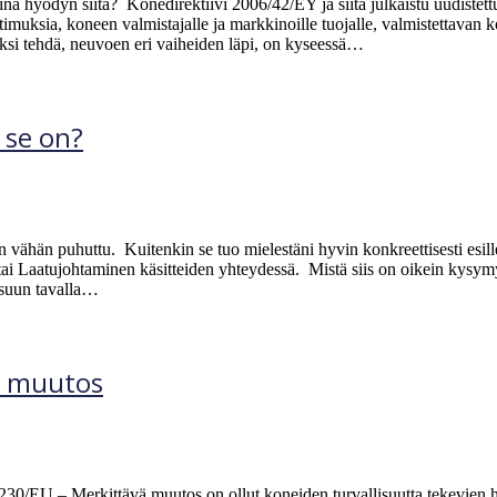
ä hyödyn siitä? Konedirektiivi 2006/42/EY ja siitä julkaistu uudiste
atimuksia, koneen valmistajalle ja markkinoille tuojalle, valmistettav
si tehdä, neuvoen eri vaiheiden läpi, on kyseessä…
 se on?
 vähän puhuttu. Kuitenkin se tuo mielestäni hyvin konkreettisesti esil
 tai Laatujohtaminen käsitteiden yhteydessä. Mistä siis on oikein kys
ksuun tavalla…
ä muutos
U – Merkittävä muutos on ollut koneiden turvallisuutta tekevien henki