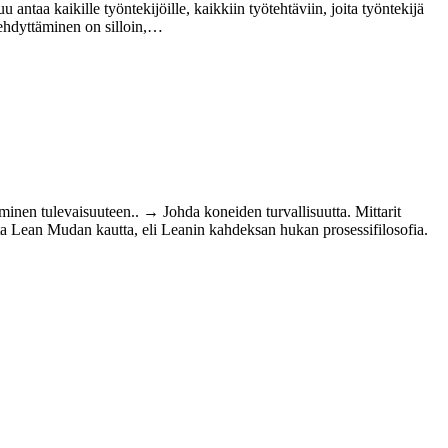
ntaa kaikille työntekijöille, kaikkiin työtehtäviin, joita työntekijä
rehdyttäminen on silloin,…
eminen tulevaisuuteen.. → Johda koneiden turvallisuutta. Mittarit
utta Lean Mudan kautta, eli Leanin kahdeksan hukan prosessifilosofia.