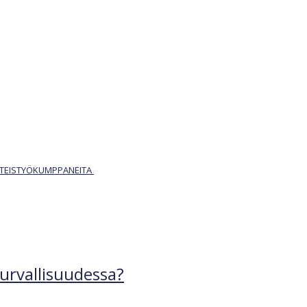
YHTEISTYÖKUMPPANEITA
turvallisuudessa?