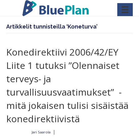
Artikkelit tunnisteilla ‘Koneturva’
Konedirektiivi 2006/42/EY
Liite 1 tutuksi ”Olennaiset
terveys- ja
turvallisuusvaatimukset” -
mitä jokaisen tulisi sisäistää
konedirektiivistä
|
Jari Saarola
Kirjoittajalta
22.2.2022