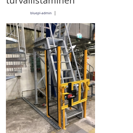
turvallistaminen
|
bluepl-admin
Kirjoittajalta
11.2.2019