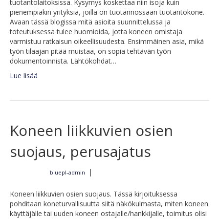
tuotantolaitoksissa. Kysymys koskettaa niin isoja kuin
pienempiäkin yrityksiä, joilla on tuotannossaan tuotantokone.
Avaan tässä blogissa mitä asioita suunnittelussa ja
toteutuksessa tulee huomioida, jotta koneen omistaja
varmistuu ratkaisun oikeellisuudesta. Ensimmäinen asia, mikä
työn tilaajan pitää muistaa, on sopia tehtävän työn
dokumentoinnista. Lähtökohdat…
Lue lisää
Koneen liikkuvien osien
suojaus, perusajatus
|
bluepl-admin
Kirjoittajalta
28.7.2018
Koneen liikkuvien osien suojaus. Tässä kirjoituksessa
pohditaan koneturvallisuutta siitä näkökulmasta, miten koneen
käyttäjälle tai uuden koneen ostajalle/hankkijalle, toimitus olisi