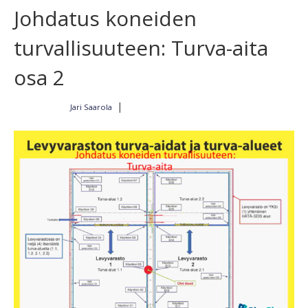
Johdatus koneiden
turvallisuuteen: Turva-aita
osa 2
|
Jari Saarola
Kirjoittajalta
8.11.2022